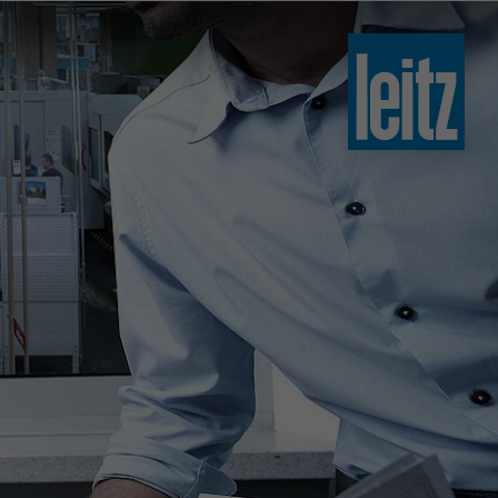
slovenski
english
english
türkçe
english
tiếng việt
中文
ไทย
yкраїнська