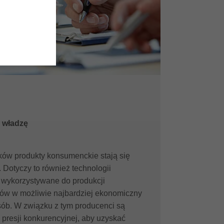
 władzę
nków produkty konsumenckie stają się
 Dotyczy to również technologii
ą wykorzystywane do produkcji
tów w możliwie najbardziej ekonomiczny
ób. W związku z tym producenci są
 presji konkurencyjnej, aby uzyskać