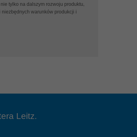
ą nie tylko na dalszym rozwoju produktu,
i niezbędnych warunków produkcji i
era Leitz.