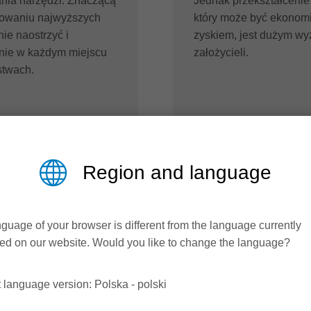
ania narzędzi. Znaczącą
Jednak przekształcenie
howaniu najwyższych
który może być ekonom
nie naostrzyć i
zyskiem, jest dużym wy
znie w każdym miejscu
założycieli.
stwach.
Czytaj więcej
Region and language
guage of your browser is different from the language currently
ed on our website. Would you like to change the language?
 language version: Polska - polski