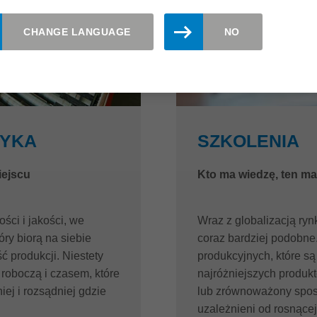
CHANGE LANGUAGE
NO
TYKA
SZKOLENIA
iejscu
Kto ma wiedzę, ten ma
ści i jakości, we
Wraz z globalizacją ry
óry biorą na siebie
coraz bardziej podobne.
ć produkcji. Niestety
produkcyjnych, które s
 roboczą i czasem, które
najróżniejszych produk
ej i rozsądniej gdzie
lub zrównoważony spos
uzależnieni od rosnącej