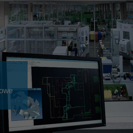
Slovenija
español
Suomi
français
Taiwan
english
Türkiye
italiano
USA
english
Việt Nam
日本語
中国
english
ประเทศไทย
magyar
sowe
Україна
english
español