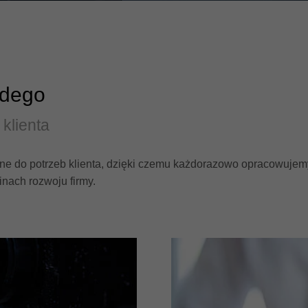
żdego
klienta
ane do potrzeb klienta, dzięki czemu każdorazowo opracowuje
inach rozwoju firmy.