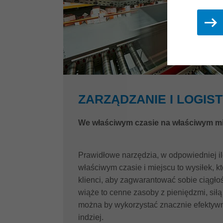
ZARZĄDZANIE I LOGIS
We właściwym czasie na właściwym m
Prawidłowe narzędzia, w odpowiedniej ilo
właściwym czasie i miejscu to wysiłek, kt
klienci, aby zagwarantować sobie ciągłoś
wiąże to cenne zasoby z pieniędzmi, siłą
można by wykorzystać znacznie efektywni
indziej.