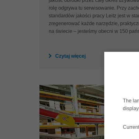
jakość obróbki przez cały okres użytkow
rolę odgrywa tu serwisowanie. Przy zac
standardów jakości pracy Leitz jest w sta
zregenerować każde narzędzie, praktyc
na świecie – jesteśmy obecni w 150 pań
Czytaj więcej
The lan
display
Current