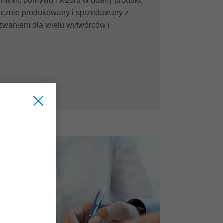
 myśli, pomysłu i wzoru w udany produkt,
icznie produkowany i sprzedawany z
zwaniem dla wielu wytwórców i