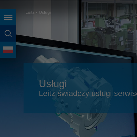
España
France
Leitz
Usługi
Nawigacja na stronie
Great Britain
Italia
wyszukiwanie stron
India
język
Japan (日本)
Lietuva
Usługi
Magyarország
Leitz świadczy usługi serwi
Malaysia
México