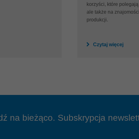
korzyści, które polegaj
ale także na znajomośc
produkcji.
Czytaj więcej
ź na bieżąco. Subskrypcja newslett