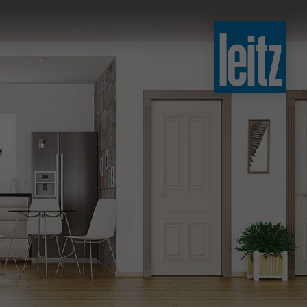
slovenski
english
english
türkçe
english
tiếng việt
中文
ไทย
yкраїнська