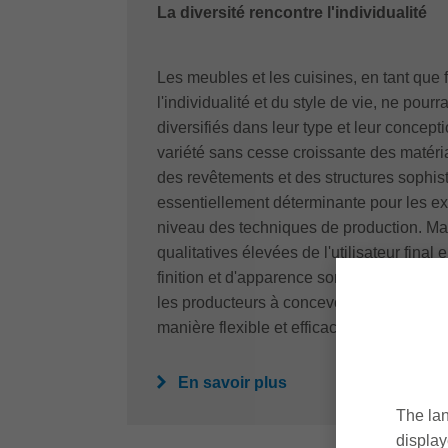
La diversité rencontre l'individualité
Les meubles et les cuisines, en tant que
l'individualité et du style de vie, ne pourr
diversifiés dans leur type et leur concept
variété sans cesse croissante des matéri
des revêtements et des structures sophis
essentiellement déterminante pour les e
niveau des techniques de production. Ma
qualitatives élevées de l'utilisateur fina
finition et d'apparence sont également de
les producteurs à concevoir leurs proces
manière flexible et efficace.
En savoir plus
The lan
display