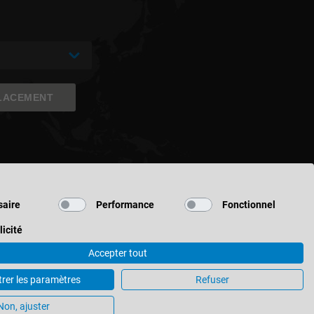
LACEMENT
aire
Performance
Fonctionnel
licité
Accepter tout
trer les paramètres
Refuser
ètres des cookies
Non, ajuster