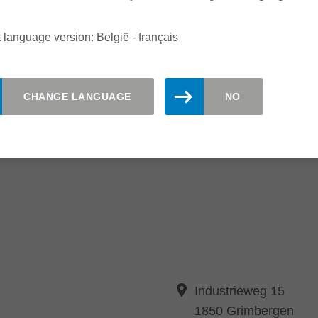
 language version: België - français
CHANGE LANGUAGE
NO
Industrieweg 15
1850 Grimbergen