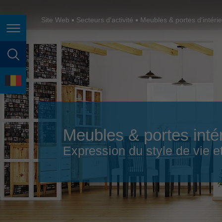
España
France
Site Web
Secteurs d'activité
Meubles & portes d'intéri
Page navigation
Great Britain
Italia
page search
India
language
Japan (日本)
Lietuva
Meubles & portes inté
Magyarország
Expression du style de vie et
Malaysia
México