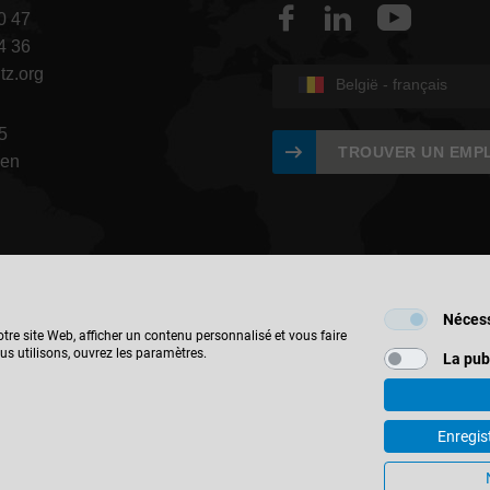
0 47
4 36
tz.org
België - français
5
TROUVER UN EMP
gen
Nécess
tre site Web, afficher un contenu personnalisé et vous faire
us utilisons, ouvrez les paramètres.
La pub
© 2026 Leitz GmbH & Co. KG
Enregis
Contact
Protection des données
Conditions générales
Param