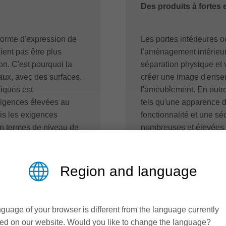
Des produits à fortes
 forme d'expression de
Les portes intérieures 
aient pas être plus
l'aménagement intérieur.
ion. C'est pourquoi la
séparation physique et v
aux, avec des surfaces,
créer une image d'ense
tiqués est
l'ameublement. En outre,
xigences élevées au
tels qu'une apparence d
is les exigences
fonctionnalité et une s
l en termes de niveau de
nombreuses et élevées i
s facteurs qui obligent
également au niveau de l
sus de production de
ensemble de processus 
techniquement exigeant
Region and language
En savoir plus
guage of your browser is different from the language currently
ed on our website. Would you like to change the language?