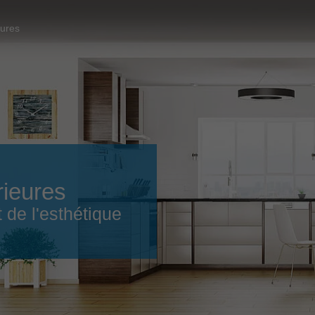
Slovenija
español
Suomi
eures
français
Taiwan
english
Türkiye
italiano
USA
english
Việt Nam
日本語
中国
english
rieures
ประเทศไทย
magyar
 de l'esthétique
Україна
english
español