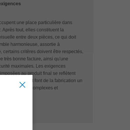
 exigences
occupent une place particulière dans
 Après tout, elles constituent la
isuelle entre deux pièces, ce qui doit
mble harmonieuse, assortie à
 certains critères doivent être respectés,
e très bonne facture, ainsi qu'une
écurité maximales. Les exigences
mposées au produit final se reflètent
a production et font de la fabrication un
de production complexes et
s.