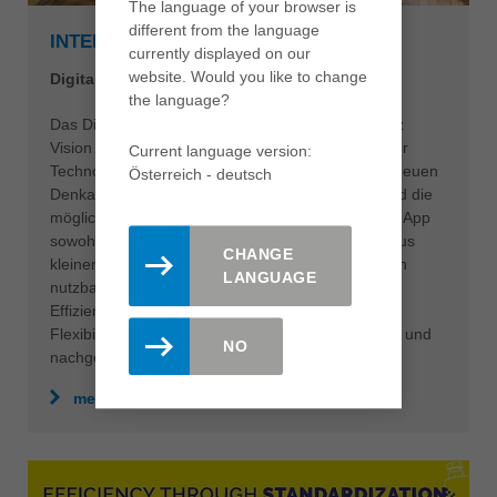
The language of your browser is
different from the language
INTELLIGENTE LÖSUNGEN
currently displayed on our
website. Would you like to change
Digitalisierung zum Anfassen
the language?
Das Dienstleistungskonzept LeitzXPert ist die Leitz
Vision von einer sinnhaften Verknüpfung bewährter
Current language version:
Technologien und technischer Anwendungen mit neuen
Österreich - deutsch
Denkansätzen. Vor allem der digitale Workflow und die
möglichen Vorteile von Industrie 4.0 sollen mit der App
sowohl für Industriekunden als auch für Kunden aus
CHANGE
kleinen und mittelständischen Handwerksbetrieben
LANGUAGE
nutzbar gemacht werden. Dadurch entsteht mehr
Effizienz und Produktivität in der Fertigung sowie
Flexibilität, Transparenz und Nachhaltigkeit in vor- und
NO
nachgelagerten Prozessen.
mehr erfahren