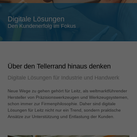
Singapore
english
Digitale Lösungen
Slovenija
Den Kundenerfolg im Fokus
slovenski
Suomi
english
Taiwan
Über den Tellerrand hinaus denken
english
Digitale Lösungen für Industrie und Handwerk
Türkiye
türkçe
Neue Wege zu gehen gehört für Leitz, als weltmarktführender
USA
Hersteller von Präzisionswerkzeugen und Werkzeugsystemen,
english
schon immer zur Firmenphilosophie. Daher sind digitale
Lösungen für Leitz nicht nur ein Trend, sondern praktische
Việt Nam
Ansätze zur Unterstützung und Entlastung der Kunden.
tiếng việt
中国