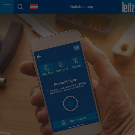
english
Sprache
Digitalisierung
Seitennavigation
Seitensuche
México
español
Nederland
nederlands
Österreich
deutsch
Polska
polski
Portugal
português
România
Română
Schweiz
deutsch
français