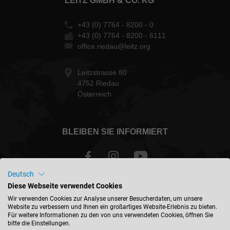
LEITZ GMBH & CO. KG
+43 (0) 7764 - 8200 - 0
+43 (0) 7764 - 8200 - 6111
office.riedau@leitz.org
Leitzstrasse 80
4752 Riedau
Österreich
BLEIBEN SIE INFORMIERT
Deutsch
Diese Webseite verwendet Cookies
Österreich - deutsch
Wir verwenden Cookies zur Analyse unserer Besucherdaten, um unsere
Website zu verbessern und Ihnen ein großartiges Website-Erlebnis zu bieten.
Für weitere Informationen zu den von uns verwendeten Cookies, öffnen Sie
STANDORT FINDEN
bitte die Einstellungen.