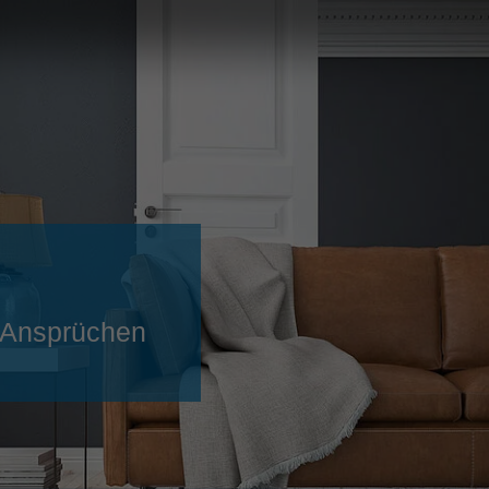
Slovenija
español
Suomi
français
Taiwan
english
Türkiye
italiano
USA
english
Việt Nam
日本語
中国
english
ประเทศไทย
magyar
n Ansprüchen
Україна
english
español