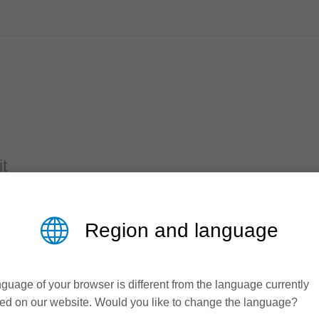
it
ach Anforderung auf unterschiedlichen Maschinen, wie beispiels
Tisch- oder Profilfräsmaschinen.
Region and language
chinentyp das richtige Werkzeug und sorgt somit für ein Maximum
guage of your browser is different from the language currently
ed on our website. Would you like to change the language?