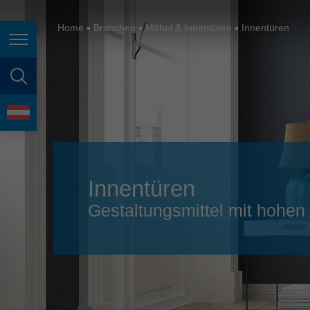
España
France
Home
Branchen
Möbel & Innentüren
Innentüren
Seitennavigation
Great Britain
Italia
Seitensuche
India
Sprache
Japan (日本)
Lietuva
Innentüren
Magyarország
Gestaltungsmittel mit hohe
Malaysia
México