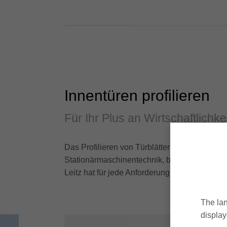
Innentüren profilieren
Für Ihr Plus an Wirtschaftlichke
Das Profilieren von Türblättern erfolgt je n
Stationärmaschinentechnik, beziehungsweise 
Leitz hat für jede Anforderung und jeden Mas
The lan
display