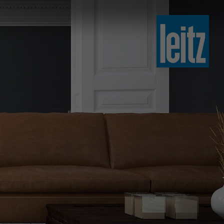
slovenski
english
english
türkçe
english
tiếng việt
中文
ไทย
yкраїнська