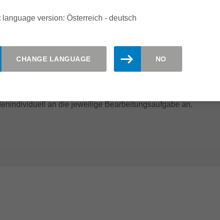
 language version: Österreich - deutsch
CHANGE LANGUAGE
NO
orwiegend Falzfräser mit Diamantbestückung verwendet.
enindividuell an die jeweilige Bearbeitungsaufgabe an.