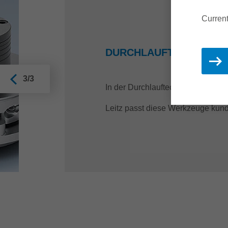
Current
DURCHLAUFTECHNIK
3/3
In der Durchlauftechnik werden v
Leitz passt diese Werkzeuge kund