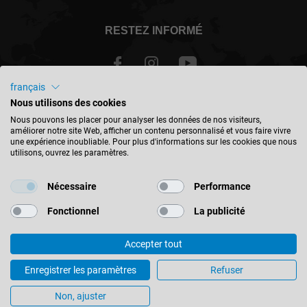
RESTEZ INFORMÉ
français
Nous utilisons des cookies
Schweiz - français
Nous pouvons les placer pour analyser les données de nos visiteurs,
améliorer notre site Web, afficher un contenu personnalisé et vous faire vivre
une expérience inoubliable. Pour plus d'informations sur les cookies que nous
TROUVER UN EMPLACEMENT
utilisons, ouvrez les paramètres.
Nécessaire
Performance
Fonctionnel
La publicité
© 2026 Leitz GmbH & Co. KG
Accepter tout
Mentions Légales
Contact
Protection des données
Conditions générales
Expédition et livraison
Enregistrer les paramètres
Refuser
Paramètres des cookies
Non, ajuster