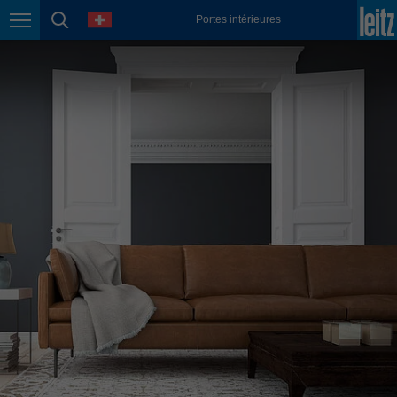
english
language
Portes intérieures
Page navigation
page search
México
español
Nederland
nederlands
Österreich
deutsch
Polska
polski
Portugal
português
România
Română
Schweiz
deutsch
français