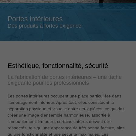
Singapore
english
Portes intérieures
Slovenija
Des produits à fortes exigence
slovenski
Suomi
english
Taiwan
Esthétique, fonctionnalité, sécurité
english
La fabrication de portes intérieures – une tâche
Türkiye
exigeante pour les professionnels
türkçe
USA
Les portes intérieures occupent une place particulière dans
english
l'aménagement intérieur. Après tout, elles constituent la
séparation physique et visuelle entre deux pièces, ce qui doit
Việt Nam
créer une image d'ensemble harmonieuse, assortie à
tiếng việt
l'ameublement. En outre, certains critères doivent être
respectés, tels qu'une apparence de très bonne facture, ainsi
中国
qu'une fonctionnalité et une sécurité maximales. Les