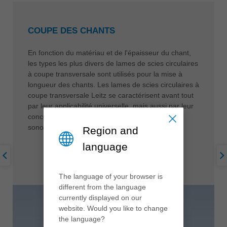
COUPE DES CHANTS
En fonction du matériau et de l'épaisseur du chant,
les types les plus divers de lames de scies circulaires
à coupe transversale sont utilisés pour la mise à
longueur des chants. Les lames de scies circulaires à
coupe transversale Leitz se caractérisent avant tout
par leur applicabilité universelle, mais aussi par leur
conception innovante qui réduit les émissions
sonores à un minimum absolu.
Region and
language
The language of your browser is
different from the language
currently displayed on our
website. Would you like to change
the language?