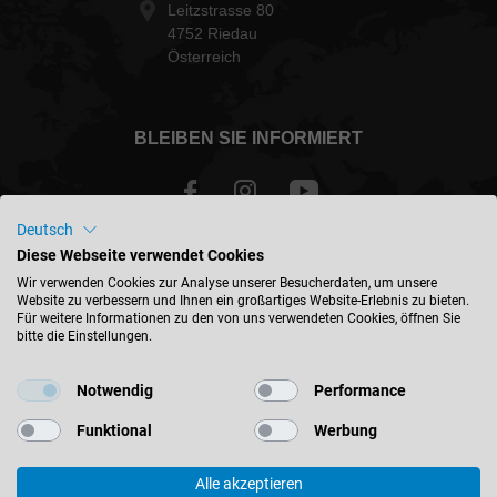
Leitzstrasse 80
4752 Riedau
Österreich
BLEIBEN SIE INFORMIERT
Deutsch
Diese Webseite verwendet Cookies
Österreich - deutsch
Wir verwenden Cookies zur Analyse unserer Besucherdaten, um unsere
Website zu verbessern und Ihnen ein großartiges Website-Erlebnis zu bieten.
Für weitere Informationen zu den von uns verwendeten Cookies, öffnen Sie
STANDORT FINDEN
bitte die Einstellungen.
Notwendig
Performance
Funktional
Werbung
© 2026 Leitz GmbH & Co. KG
Alle akzeptieren