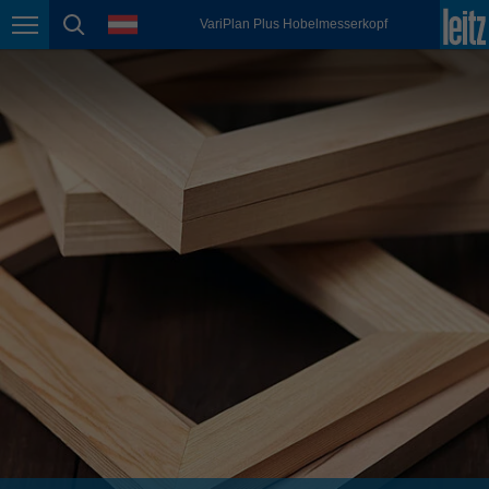
english
Sprache
VariPlan Plus Hobelmesserkopf
Seitennavigation
Seitensuche
México
español
Nederland
nederlands
Österreich
deutsch
Polska
polski
Portugal
português
România
Română
Schweiz
deutsch
français