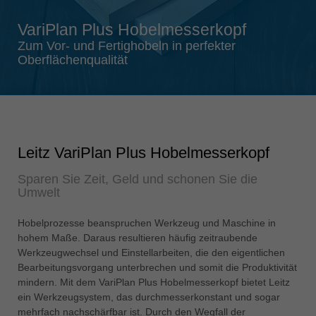
Singapore
VariPlan Plus Hobelmesserkopf
english
Zum Vor- und Fertighobeln in perfekter
Slovenija
Oberflächenqualität
slovenski
Suomi
english
Taiwan
Leitz VariPlan Plus Hobelmesserkopf
english
Sparen Sie Zeit, Geld und schonen Sie die
Türkiye
Umwelt
türkçe
USA
Hobelprozesse beanspruchen Werkzeug und Maschine in
hohem Maße. Daraus resultieren häufig zeitraubende
english
Werkzeugwechsel und Einstellarbeiten, die den eigentlichen
Việt Nam
Bearbeitungsvorgang unterbrechen und somit die Produktivität
tiếng việt
mindern. Mit dem VariPlan Plus Hobelmesserkopf bietet Leitz
ein Werkzeugsystem, das durchmesserkonstant und sogar
中国
mehrfach nachschärfbar ist. Durch den Wegfall der