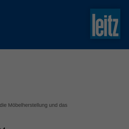
slovenski
english
english
türkçe
english
tiếng việt
中文
ไทย
yкраїнська
 die Möbelherstellung und das