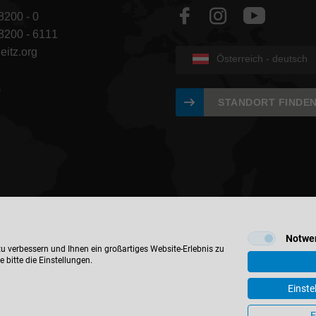
8200 - 0
 8200 - 6111
eitz.org
Österreich - deutsch
0
STANDORT FINDE
Notwe
 verbessern und Ihnen ein großartiges Website-Erlebnis zu
 bitte die Einstellungen.
© 2026 Leitz GmbH & Co. KG
m
Kontakt
Datenschutz
AGB
Einkaufsbedingungen
material
Einste
Cookie-Einstellungen
E