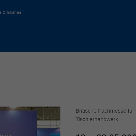
Slovenija
español
Suomi
s & finishes
français
Taiwan
english
Türkiye
italiano
USA
english
Việt Nam
日本語
中国
english
ประเทศไทย
magyar
Україна
english
español
Britische Fachmesse für
Tischlerhandwerk