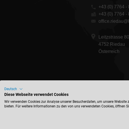
+43 (0) 7764 - 
+43 (0) 7764 -
office.riedau@l
Leitzstrasse 8
4752 Riedau
Österreich
Deutsch
Diese Webseite verwendet Cookies
Wir verwenden Cookies zur Analyse unserer Besucherdaten, um unsere Website zu
bieten. Für weitere Informationen zu den von uns verwendeten Cookies, öffnen Sie
Impressu