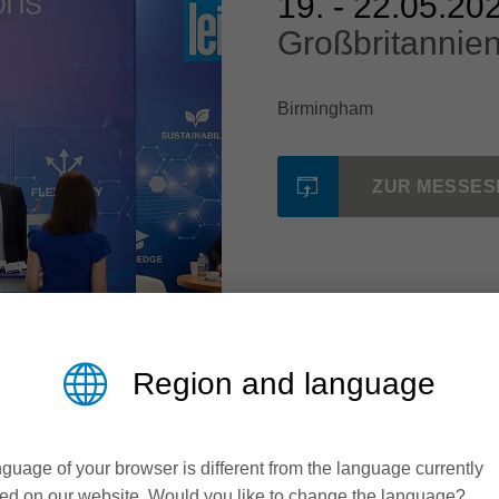
19
. -
22.05.20
Großbritannie
Birmingham
ZUR MESSES
Region and language
guage of your browser is different from the language currently
ed on our website. Would you like to change the language?