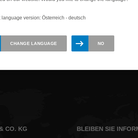
 language version: Österreich - deutsch
iert bleiben. Abonnieren Sie hier de
CHANGE LANGUAGE
NO
& CO. KG
BLEIBEN SIE INFOR