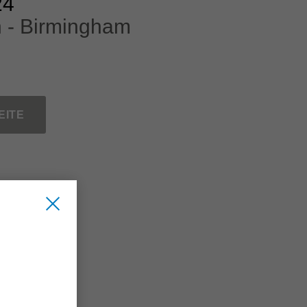
24
n - Birmingham
EITE