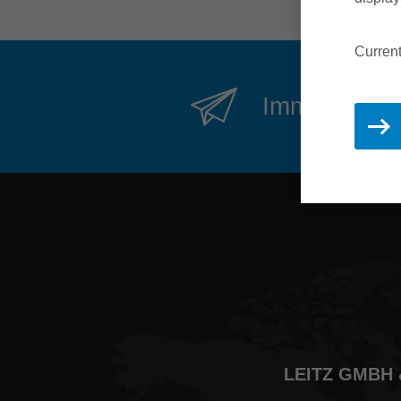
Current
Immer inform
LEITZ GMBH 