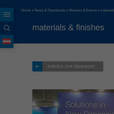
España
France
Home
News & Downloads
Messen & Events
material
Seitennavigation
Great Britain
materials & finishes
Italia
Seitensuche
India
Sprache
Japan (日本)
Lietuva
ZURÜCK ZUR ÜBERSICHT
Magyarország
Malaysia
México