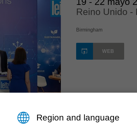
19
-
22 mayo 
Reino Unido -
Birmingham
WEB
Region and language