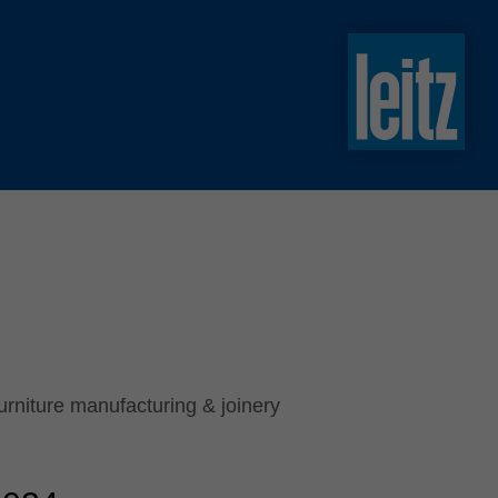
slovenski
english
english
türkçe
english
tiếng việt
中文
ไทย
yкраїнська
urniture manufacturing & joinery