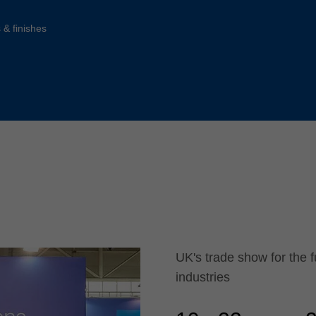
Slovenija
español
Suomi
 & finishes
français
Taiwan
english
Türkiye
italiano
USA
english
Việt Nam
日本語
中国
english
ประเทศไทย
magyar
Україна
english
español
UK's trade show for the f
industries