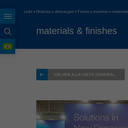
España
France
Leitz
Noticias y descargas
Ferias y eventos
materials
Page navigation
Great Britain
materials & finishes
Italia
page search
India
language
Japan (日本)
Lietuva
VOLVER A LA VISTA GENERAL
Magyarország
Malaysia
México