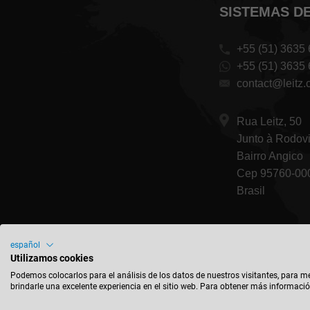
SISTEMAS D
+55 (51) 3635
+55 (51) 3635
contact@leitz.
Rua Leitz, 50
Junto à Rodov
Bairro Angico
Cep 95760-000
Brasil
español
Utilizamos cookies
Podemos colocarlos para el análisis de los datos de nuestros visitantes, para m
brindarle una excelente experiencia en el sitio web. Para obtener más informació