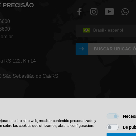
E PRECISÃO
 6600
 6600
Brasil - español
com.br
BUSCAR UBICACI
ia RS 122, Km14
 São Sebastião do Cai/RS
Necesa
ejorar nuestro sitio web, mostrar contenido personalizado y
n sobre las cookies que utilizamos, abra la configuración.
De pub