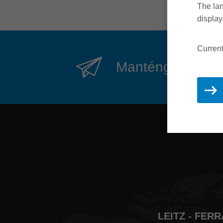
The lan
display
Current
Manténgase actual
LEITZ - FER