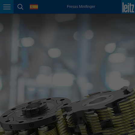
english
language
Fresas Minifinger
Page navigation
page search
México
español
Nederland
nederlands
Österreich
deutsch
Polska
polski
Portugal
português
România
Română
Schweiz
deutsch
français