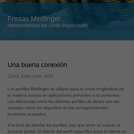
Singapore
english
Fresas Minifinger
Slovenija
Herramientas de corte especiales
slovenski
Suomi
english
Taiwan
Una buena conexión
english
Dura toda una vida
Türkiye
türkçe
Los perfiles Minifinger se utilizan para la unión longitudinal de
USA
la madera maciza en aplicaciones portantes y no portantes.
english
Las diferencias entre los distintos perfiles de dedos son tan
variadas como los requisitos de los correspondientes
Việt Nam
productos acabados.
tiếng việt
A la hora de diseñar los perfiles, hay que tener en cuenta el
中国
proceso global. El diseño del perfil específico para el cliente es