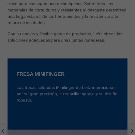
中文
clave para conseguir una unión óptima. Sobre todo, los
materiales de corte duros y resistentes al desgaste garantizan
ประเทศไทย
una larga vida útil de las herramientas y la resistencia a la
ไทย
rotura de los dedos.
Україна
Con su amplia y flexible gama de productos, Leitz ofrece las
yкраїнська
soluciones adecuadas para unas juntas duraderas.
FRESA MINIFINGER
Las fresas soldadas Minifinger de Leitz impresionan
por su gran precisión, su sencillo manejo y su diseño
robusto.