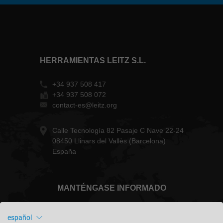
HERRAMIENTAS LEITZ S.L.
+34 937 508 417
+34 937 508 072
contact-es@leitz.org
Calle Tecnología 82 Pasaje C Nave 22-24
08450 Llinars del Vallès (Barcelona)
España
MANTÉNGASE INFORMADO
español