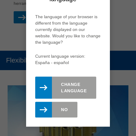
herramientas.
The language of your browser is
LEER MÁS
different from the language
currently displayed on our
website. Would you like to change
the language?
Current language version:
Flexibilidad
España - español
CHANGE
LANGUAGE
NO