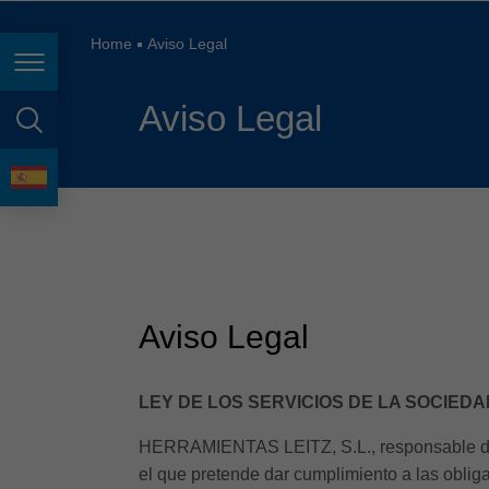
España
France
Home
Aviso Legal
Page navigation
Great Britain
Aviso Legal
Italia
page search
India
language
Japan (日本)
Lietuva
Magyarország
Aviso Legal
Malaysia
México
LEY DE LOS SERVICIOS DE LA SOCIEDA
HERRAMIENTAS LEITZ, S.L., responsable del
el que pretende dar cumplimiento a las obliga