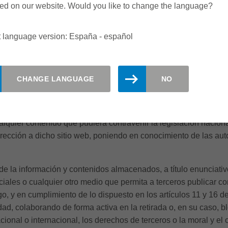
 y número de entradas, etc, siendo en estos casos cookies presc
ed on our website. Would you like to change the language?
s prescindibles sin el consentimiento previo del usuario.
t language version: España - español
 su navegador para ser alertado de la recepción de cookies y par
ador para ampliar esta información.
CHANGE LANGUAGE
NO
ija a contenidos de terceros sitios web. Dado que el RESPONSA
sus respectivos sitios web, no asume ningún tipo de responsabil
lquier contenido que pudiera contravenir la legislación nacional
dirección a dicho sitio web, poniendo en conocimiento de las a
 información y contenidos almacenados, a título enunciativo pe
iales o cualquier otro medio que permita a terceros publicar c
 en cumplimiento de lo dispuesto en los artículos 11 y 16 de
idad, colaborando de forma activa en la retirada o, en su caso,
cional o internacional, los derechos de terceros o la moral y el