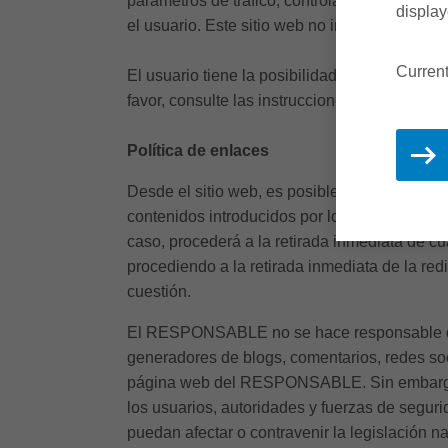
parámetros de tráfico, controlar el progreso
display
el usuario. Este sitio web no instalará cookie
Curren
El usuario tiene la posibilidad de configurar
favor, consulte las instrucciones de su naveg
Política de enlaces
Desde el sitio web, es posible que se redir
contenidos introducidos por los terceros en 
caso, procederá a la retirada inmediata de cua
procediendo a la retirada inmediata de la re
cuestión.
El RESPONSABLE no se hace responsable de la
generadores de blogs, comentarios, redes soc
página web del RESPONSABLE. Sin embargo, y
los usuarios, autoridades y fuerzas de segur
puedan afectar o contravenir la legislación na