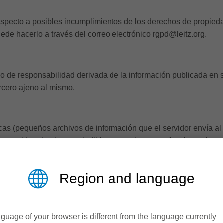
especto a posibles incumplimientos de los derechos de propiedad
uede hacerlo a través del correo electrónico rgpd@leitz.org.
e responsabilidad derivada de la información publicada en su
rcero ajeno al mismo.
nicas (pequeños archivos de información que el servidor envía a
 consideradas imprescindibles para el correcto funcionamiento y
poral, con la única finalidad de hacer más eficaz la navegación, 
rcionan por sí mismas datos de carácter personal y no se utiliz
Region and language
e que el servidor donde se encuentra la web reconozca el navega
tiendo, por ejemplo, el acceso de los usuarios que se hayan reg
mente a ellos sin tener que registrarse en cada visita. También
guage of your browser is different from the language currently