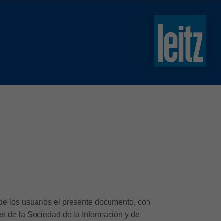
slovenski
english
english
türkçe
english
tiếng việt
中文
ไทย
yкраїнська
 los usuarios el presente documento, con
os de la Sociedad de la Información y de