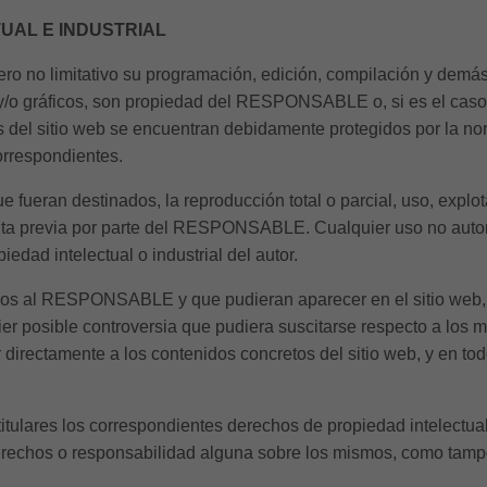
UAL E INDUSTRIAL
 pero no limitativo su programación, edición, compilación y dem
o y/o gráficos, son propiedad del RESPONSABLE o, si es el caso
s del sitio web se encuentran debidamente protegidos por la norm
correspondientes.
 fueran destinados, la reproducción total o parcial, uso, explot
crita previa por parte del RESPONSABLE. Cualquier uso no auto
edad intelectual o industrial del autor.
jenos al RESPONSABLE y que pudieran aparecer en el sitio web, 
ier posible controversia que pudiera suscitarse respecto a l
irectamente a los contenidos concretos del sitio web, y en todo 
lares los correspondientes derechos de propiedad intelectual 
 derechos o responsabilidad alguna sobre los mismos, como tam