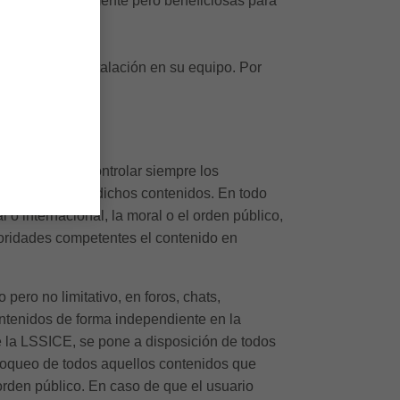
indibles técnicamente pero beneficiosas para
a impedir su instalación en su equipo. Por
BLE no puede controlar siempre los
idad respecto a dichos contenidos. En todo
 o internacional, la moral o el orden público,
utoridades competentes el contenido en
ro no limitativo, en foros, chats,
ontenidos de forma independiente en la
 la LSSICE, se pone a disposición de todos
 bloqueo de todos aquellos contenidos que
 orden público. En caso de que el usuario