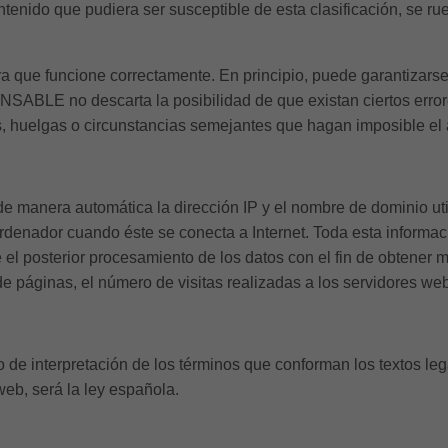
ntenido que pudiera ser susceptible de esta clasificación, se ru
a que funcione correctamente. En principio, puede garantizarse
NSABLE no descarta la posibilidad de que existan ciertos err
s, huelgas o circunstancias semejantes que hagan imposible el
de manera automática la dirección IP y el nombre de dominio uti
nador cuando éste se conecta a Internet. Toda esta informació
e el posterior procesamiento de los datos con el fin de obtener
páginas, el número de visitas realizadas a los servidores web, 
to de interpretación de los términos que conforman los textos le
web, será la ley española.