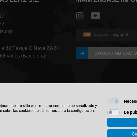
17
72
tz.org
España - español
gía 82 Pasaje C Nave 22-24
BUSCAR UBICACI
del Vallès (Barcelona)
Necesa
ejorar nuestro sitio web, mostrar contenido personalizado y
n sobre las cookies que utilizamos, abra la configuración.
De pub
© 2026 Leitz GmbH & Co. KG
Contacto
Política de Privacidad
Aviso Legal
Política de Redes
Gu