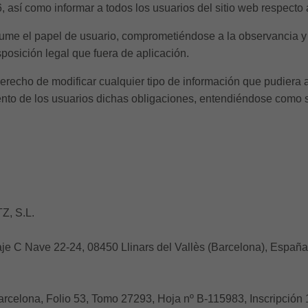
así como informar a todos los usuarios del sitio web respecto 
ume el papel de usuario, comprometiéndose a la observancia y 
sposición legal que fuera de aplicación.
cho de modificar cualquier tipo de información que pudiera apa
nto de los usuarios dichas obligaciones, entendiéndose como su
Z, S.L.
aje C Nave 22-24, 08450 Llinars del Vallès (Barcelona), España
 Barcelona, Folio 53, Tomo 27293, Hoja nº B-115983, Inscripción 