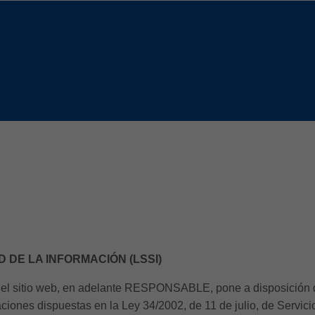
Slovenija
español
Suomi
français
Taiwan
english
Türkiye
italiano
USA
english
Việt Nam
日本語
中国
english
ประเทศไทย
magyar
Україна
english
español
D DE LA INFORMACIÓN (LSSI)
 sitio web, en adelante RESPONSABLE, pone a disposición de
ciones dispuestas en la Ley 34/2002, de 11 de julio, de Servici