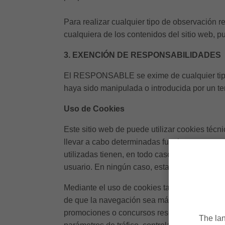
Para realizar cualquier tipo de observación r
cualquiera de los contenidos del sitio web, p
3. EXENCIÓN DE RESPONSABILIDADES
El RESPONSABLE se exime de cualquier tipo d
haya sido manipulada o introducida por un te
Uso de Cookies
Este sitio web de puede utilizar cookies téc
llevar a cabo determinadas funciones que son
utilizadas tienen, en todo caso, carácter tem
usuario. En ningún caso, estas cookies propo
Mediante el uso de cookies también es posibl
de que la navegación sea más sencilla, permi
promociones o concursos reservados exclusiva
The lan