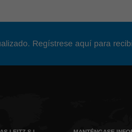
izado. Regístrese aquí para recibir
S LEITZ S.L.
MANTÉNGASE INF