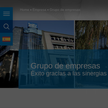
España
France
Home
Empresa
Grupo de empresas
Page navigation
Great Britain
Italia
page search
India
language
Japan (日本)
Lietuva
Grupo de empresas
Magyarország
Éxito gracias a las sinergias
Malaysia
México