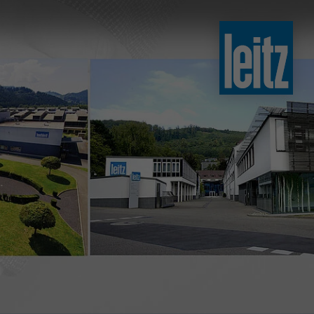
slovenski
english
english
türkçe
english
tiếng việt
中文
ไทย
yкраїнська