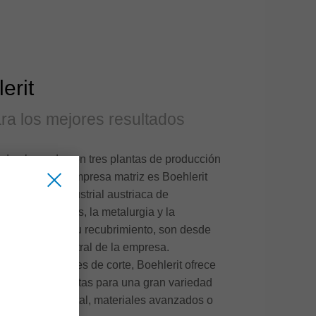
erit
ra los mejores resultados
todo el mundo con tres plantas de producción
de venta. La empresa matriz es Boehlerit
la región industrial austriaca de
 metales duros, la metalurgia y la
ros, así como su recubrimiento, son desde
mpetencia central de la empresa.
ia en materiales de corte, Boehlerit ofrece
s de herramientas para una gran variedad
especial de metal, materiales avanzados o