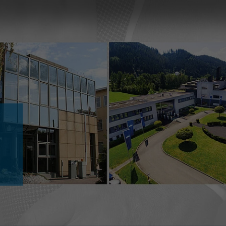
Slovenija
español
Suomi
français
Taiwan
english
Türkiye
italiano
USA
english
Việt Nam
日本語
中国
english
ประเทศไทย
magyar
Україна
english
español