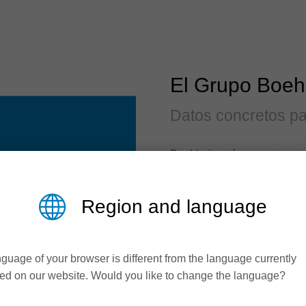
El Grupo Boehl
Datos concretos pa
Boehlerit está presente en 
propias y numerosos puntos 
GmbH & Co. KG, con sede en 
Region and language
Kapfenberg. Como pionera en
conformación de metales du
hace más de 90 años una co
Basándose en esta experienc
guage of your browser is different from the language currently
una amplia gama de sistema
ed on our website. Would you like to change the language?
de mecanizados estándar y 