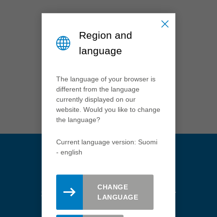
México
español
Nederland
Region and
nederlands
language
Österreich
deutsch
The language of your browser is
Polska
different from the language
currently displayed on our
polski
website. Would you like to change
Portugal
the language?
português
Current language version: Suomi
România
- english
Română
Schweiz
CHANGE
deutsch
français
Stay updated. Register here for
LANGUAGE
the Leitz newsletter.
Singapore