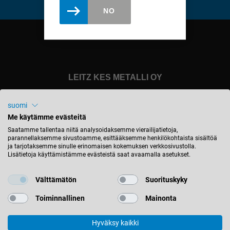
english
NO
Slovenija
slovenski
Suomi
english
LEITZ KES METALLI OY
Taiwan
english
+358 (40) 18 80 55 0
suomi
Türkiye
leitz@leitzkesmetalli.fi
Me käytämme evästeitä
türkçe
Saatamme tallentaa niitä analysoidaksemme vierailijatietoja,
parannellaksemme sivustoamme, esittääksemme henkilökohtaista sisältöä
Hitsaajantie 7
USA
ja tarjotaksemme sinulle erinomaisen kokemuksen verkkosivustolla.
41230 Uurainen
english
Lisätietoja käyttämistämme evästeistä saat avaamalla asetukset.
Finland
Việt Nam
Välttämätön
Suorituskyky
tiếng việt
STAY INFORMED
Toiminnallinen
Mainonta
中国
中文
Hyväksy kaikki