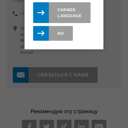
Отдел кадров
CHANGE
+7 (495) 120 11 70
LANGUAGE
108820, г. Москва,
NO
поселение Мосрентген, поселок Завода
Мосрентген,
улица Героя России Соломатина,двлд.6,к.9А
Россия
СВЯЗАТЬСЯ С НАМИ
Рекомендую эту страницу