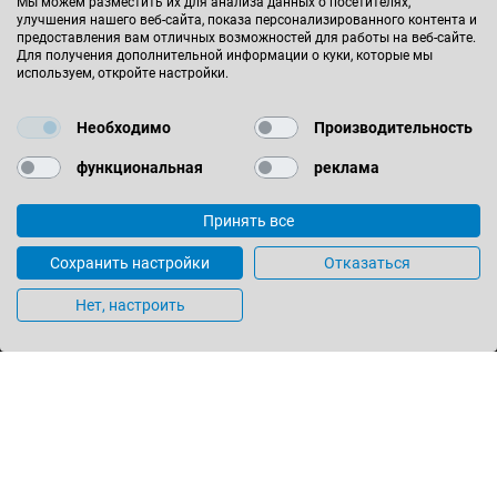
Мы можем разместить их для анализа данных о посетителях,
+49 (0) 7364 - 950 - 0
улучшения нашего веб-сайта, показа персонализированного контента и
предоставления вам отличных возможностей для работы на веб-сайте.
+49 (0) 7364 - 950 - 662
Для получения дополнительной информации о куки, которые мы
leitz@leitz.org
используем, откройте настройки.
Leitzstrasse 2
Необходимо
Производительность
73447 Oberkochen
функциональная
реклама
Germany
Принять все
БУДЬТЕ В КУРСЕ СОБЫТИЙ
Сохранить настройки
Отказаться
Нет, настроить
НАЙТИ МЕСТОПОЛОЖЕНИЕ