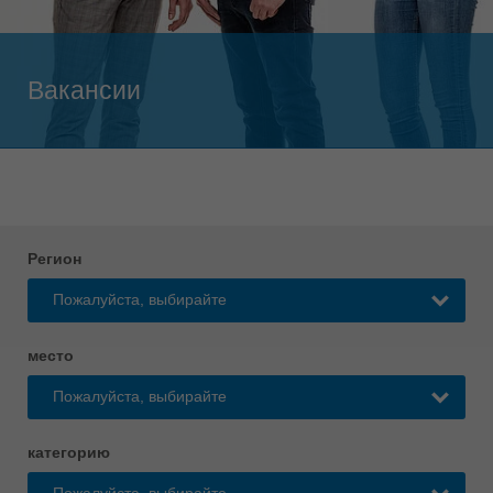
Singapore
english
Slovenija
Вакансии
slovenski
Suomi
english
Taiwan
english
Регион
Türkiye
türkçe
USA
english
место
Việt Nam
tiếng việt
категорию
中国
中文