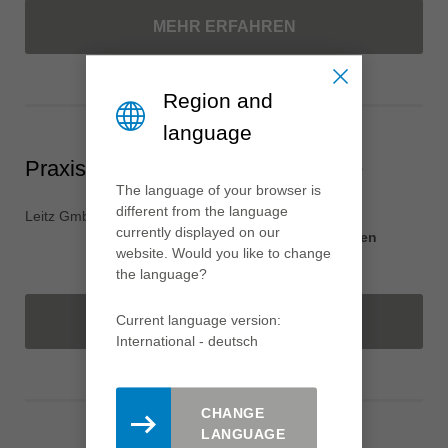
MEHR ERFAHREN
Region and
language
Praxissemester im Bereich Service
The language of your browser is
different from the language
Leitz GmbH & Co. KG
Leitzstraße 2
currently displayed on our
73447 Oberkochen
website. Would you like to change
Deutschland
the language?
Current language version:
MEHR ERFAHREN
International - deutsch
CHANGE
LANGUAGE