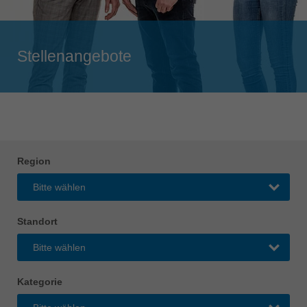
Singapore
english
Slovenija
Stellenangebote
slovenski
Suomi
english
Taiwan
english
Region
Türkiye
türkçe
USA
Standort
english
Việt Nam
tiếng việt
Kategorie
中国