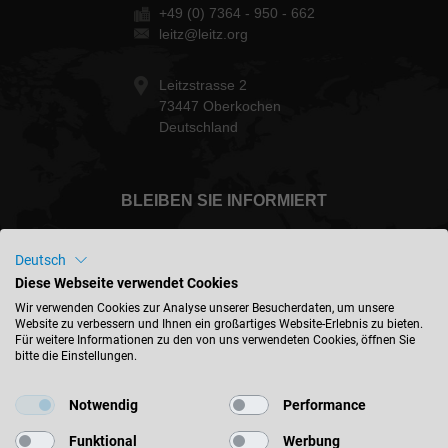
+49 (0) 7364 - 950 - 662
leitz@leitz.org
Leitzstrasse 2
73447 Oberkochen
Deutschland
BLEIBEN SIE INFORMIERT
Deutsch
Diese Webseite verwendet Cookies
International - deutsch
Wir verwenden Cookies zur Analyse unserer Besucherdaten, um unsere
Website zu verbessern und Ihnen ein großartiges Website-Erlebnis zu bieten.
Für weitere Informationen zu den von uns verwendeten Cookies, öffnen Sie
bitte die Einstellungen.
STANDORT FINDEN
Notwendig
Performance
Funktional
Werbung