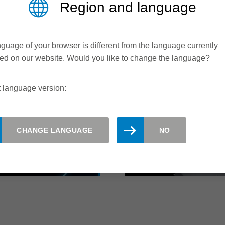
Region and language
Дисковая пила 
guage of your browser is different from the language currently
ed on our website. Would you like to change the language?
 language version:
OND -
LEITZ WHISPE
 FOR PROFILE
SAWBLADE - 
CHANGE LANGUAGE
NO
WITH A WHISP