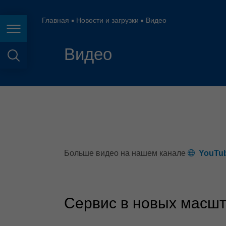
España
France
Главная
Новости и загрузки
Видео
Page navigation
Great Britain
Видео
Italia
page search
India
Japan (日本)
Lietuva
Magyarország
Больше видео на нашем канале
YouTu
Malaysia
México
Сервис в новых масш