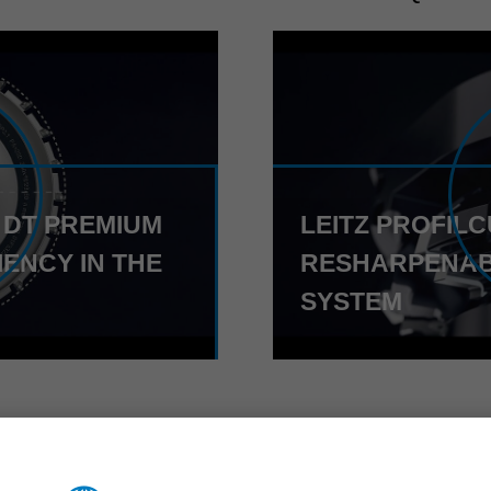
 DT PREMIUM
LEITZ PROFILC
ENCY IN THE
RESHARPENAB
SYSTEM