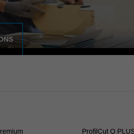
IONS
Premium
ProfilCut Q PLU