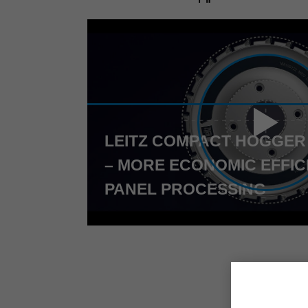
LEITZ COMPACT HOGGER
– MORE ECONOMIC EFFICI
PANEL PROCESSING