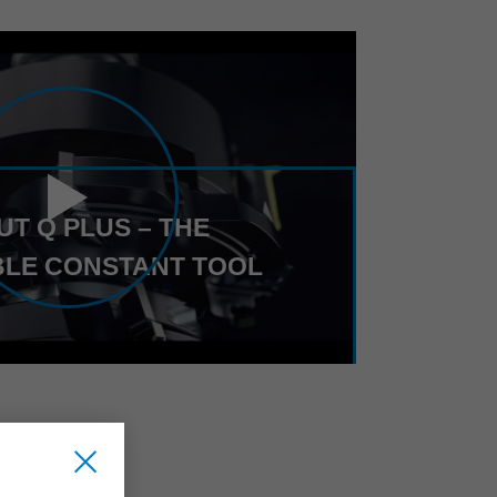
UT Q PLUS – THE
LE CONSTANT TOOL