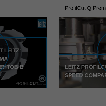
ProfilCut Q Pre
 LEITZ:
ЕМА
ЕНТОВ В
LEITZ PROFIL
SPEED COMPA