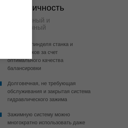
Экологичность
Долговечный и
экономичный
Защита шпинделя станка и
подшипников за счет
оптимального качества
балансировки
Долговечная, не требующая
обслуживания и закрытая система
гидравлического зажима
Зажимную систему можно
многократно использовать даже