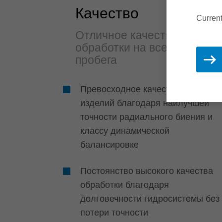
Качество
Current
Отличное качество
обработки на всей длине
пробега
Превосходное качество готовых
изделий благодаря наилучшей
точности радиального биения и
классу динамической
балансировке
Постоянство высокого качества
обработки благодаря
долговечности гидросистемы без
потери точности