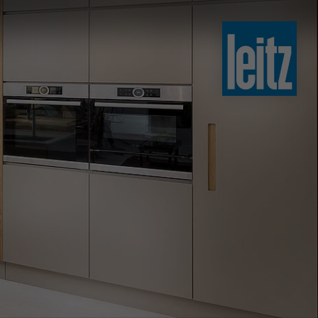
slovenski
english
english
türkçe
english
tiếng việt
中文
ไทย
yкраїнська