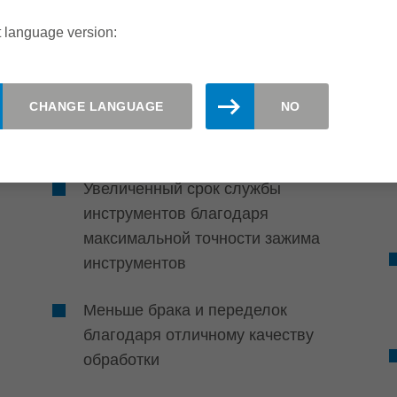
Эффективность и
 language version:
Производительность
Увеличение
CHANGE LANGUAGE
NO
производительности и
меньше переделок
Увеличенный срок службы
инструментов благодаря
максимальной точности зажима
инструментов
Меньше брака и переделок
благодаря отличному качеству
обработки