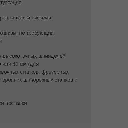
луатация
равлическая система
ханизм, не требующий
я
я высокоточных шпинделей
 или 40 мм (для
овочных станков, фрезерных
сторонних шипорезных станков и
ки поставки