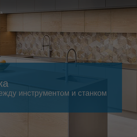
Slovenija
español
Suomi
ка
français
Taiwan
english
Türkiye
italiano
USA
english
Việt Nam
日本語
中国
english
ка
ประเทศไทย
magyar
ежду инструментом и станком
Україна
english
español