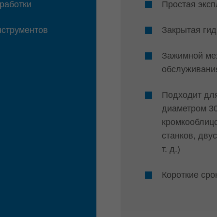
работки
Простая эксп
нструментов
Закрытая гид
Зажимной ме
обслуживани
Подходит дл
диаметром 30
кромкооблиц
станков, дву
т. д.)
Короткие сро