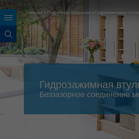
España
France
Главная
Подробное описание
Гидрозажимная втул
Page navigation
Great Britain
Italia
page search
India
Japan (日本)
Lietuva
Гидрозажимная втул
Magyarország
Беззазорное соединение м
Malaysia
México