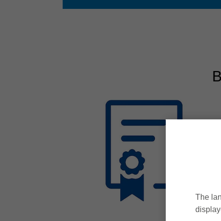
В
The lan
display