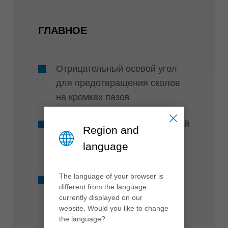
ГЛАВНОЕ
Отрицательный осевой угол
для предотвращения сколов
на кромках пазов
Короткий стабильный режущий
Region and
элемент, что особо подходит
language
для обработки HPL
The language of your browser is
Увеличение прижима
different from the language
мелких деталей при
currently displayed on our
технологии «Нестинг»
website. Would you like to change
the language?