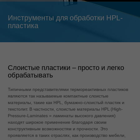
Singapore
english
Инструменты для обработки HPL-
Slovenija
пластика
slovenski
Suomi
english
Taiwan
english
Слоистые пластики – просто и легко
обрабатывать
Türkiye
türkçe
Типичными представителями термореактивных пластиков
USA
являются так называемые компактные слоистые
english
материалы, такие как HPL, бумажно-слоистый пластик и
текстолит. В частности, слоистые материалы HPL (High-
Việt Nam
Pressure-Laminates = ламинаты высокого давления)
tiếng việt
находят широкое применение благодаря своим
конструктивным возможностям и прочности. Это
中国
проявляется в таких отраслях, как производство мебели,
中文