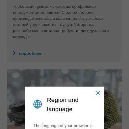
Требования рынка к системам профильных
инструментов меняются. С одной стороны
производительность и количество выпускаемых
деталей увеличивается, с другой стороны,
разнообразие в деталях требует индивидуального
подхода.
подробнее
Region and
language
The language of your browser is