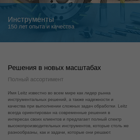
Singapore
english
Инструменты
Slovenija
150 лет опыта и качества
slovenski
Suomi
english
Taiwan
english
Решения в новых масштабах
Türkiye
Полный ассортимент
türkçe
Имя Leitz известно во всем мире как лидер рынка
USA
инструментальных решений, а также надежности и
english
качества при выполнении сложных задач обработки. Leitz
Việt Nam
всегда ориентирован на современные решения в
tiếng việt
интересах своих клиентов и предлагает полный спектр
высокопроизводительных инструментов, которые столь же
中国
разнообразны, как и задачи, которые они решают.
中文