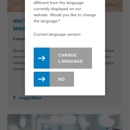
different from the language
currently displayed on our
website. Would you like to change
the language?
ИНСТРУМЕНТЫ ДЛЯ ОБРАБОТКИ
МИНИШИПОВ
Current language version:
Специальные режущие инструменты
Высокопрочные клиновидные шипы для соединения
CHANGE
заготовок по длине используются для продольного
LANGUAGE
соединения массивной древесины в разных сферах
применения.
NO
подробнее