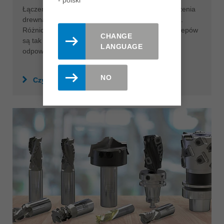
Łączenia na miniwczepy służą do wzdłużnego łączenia
drewna litego w elementach nośnych i nienośnych.
Różnice między poszczególnymi profilami miniwczepów
CHANGE
są tak różne, jak różne są wymagania stawiane
LANGUAGE
odpowiednim produktom.
NO
Czytaj więcej