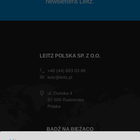
newslettera Leitz.
LEITZ POLSKA SP. Z O.O.
+48 (44) 683 03 88
leitz@leitz.pl
ul. Duńska 4
97-500 Radomsko
Polska
BĄDŹ NA BIEŻĄCO