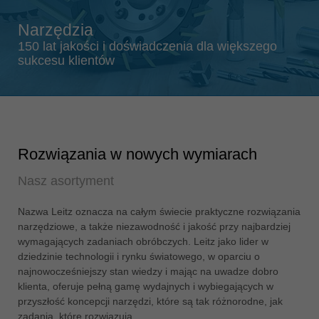
Singapore
english
Narzędzia
Slovenija
150 lat jakości i doświadczenia dla większego
sukcesu klientów
slovenski
Suomi
english
Taiwan
english
Rozwiązania w nowych wymiarach
Türkiye
Nasz asortyment
türkçe
Nazwa Leitz oznacza na całym świecie praktyczne rozwiązania
USA
narzędziowe, a także niezawodność i jakość przy najbardziej
english
wymagających zadaniach obróbczych. Leitz jako lider w
Việt Nam
dziedzinie technologii i rynku światowego, w oparciu o
tiếng việt
najnowocześniejszy stan wiedzy i mając na uwadze dobro
klienta, oferuje pełną gamę wydajnych i wybiegających w
中国
przyszłość koncepcji narzędzi, które są tak różnorodne, jak
中文
zadania, które rozwiązują.