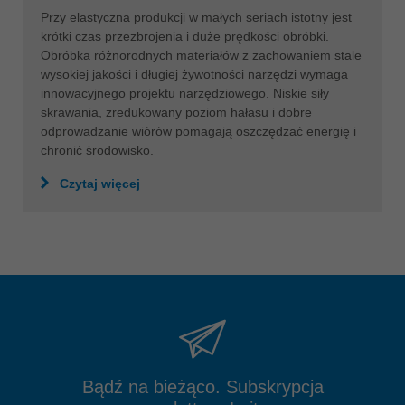
Przy elastyczna produkcji w małych seriach istotny jest
krótki czas przezbrojenia i duże prędkości obróbki.
Obróbka różnorodnych materiałów z zachowaniem stale
wysokiej jakości i długiej żywotności narzędzi wymaga
innowacyjnego projektu narzędziowego. Niskie siły
skrawania, zredukowany poziom hałasu i dobre
odprowadzanie wiórów pomagają oszczędzać energię i
chronić środowisko.
Czytaj więcej
Bądź na bieżąco. Subskrypcja