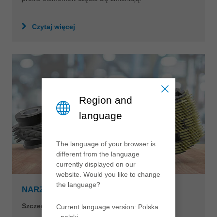
Czytaj więcej
Region and
language
The language of your browser is
different from the language
currently displayed on our
website. Would you like to change
the language?
NARZĘDZIA DO MINIWCZEPÓW
Szczególny rodzaj frezowania
Current language version: Polska
- polski