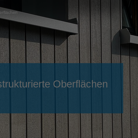
Slovenija
español
Suomi
erflächen
français
Taiwan
english
Türkiye
italiano
USA
english
Việt Nam
日本語
中国
english
trukturierte Oberflächen
ประเทศไทย
magyar
Україна
english
español