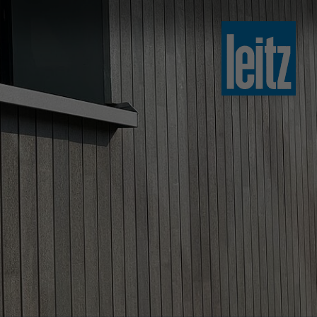
slovenski
english
english
türkçe
english
tiếng việt
中文
ไทย
yкраїнська