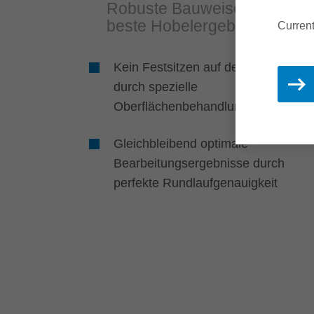
Robuste Bauweise für
beste Hobelergebnisse
Current
Kein Festsitzen auf der Spindel
durch spezielle
Oberflächenbehandlung der Büchs
Gleichbleibend optimale
Bearbeitungsergebnisse durch
perfekte Rundlaufgenauigkeit