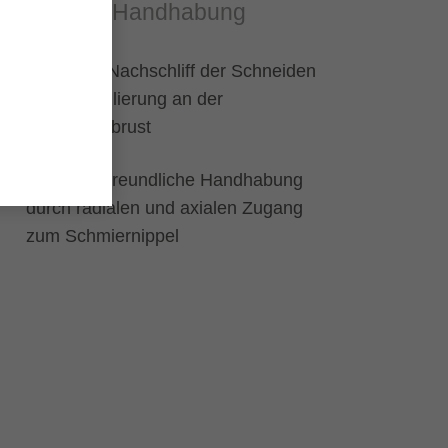
Einfache Handhabung
Einfacher Nachschliff der Schneiden
durch Profilierung an der
Schneidenbrust
Anwenderfreundliche Handhabung
durch radialen und axialen Zugang
zum Schmiernippel