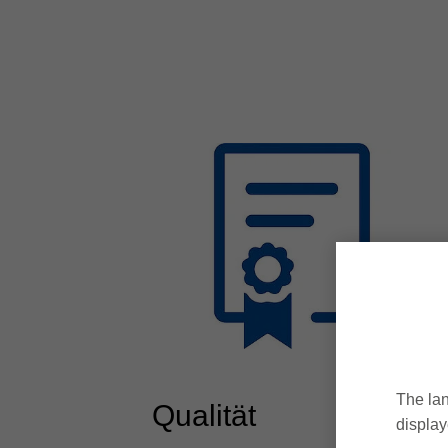
The lan
Qualität
display