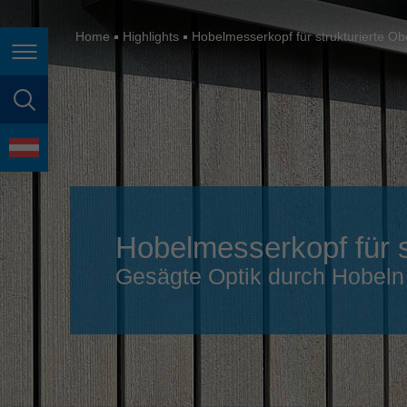
España
France
Home
Highlights
Hobelmesserkopf für strukturierte Ob
Seitennavigation
Great Britain
Italia
Seitensuche
India
Sprache
Japan (日本)
Lietuva
Hobelmesserkopf für s
Magyarország
Gesägte Optik durch Hobeln
Malaysia
México