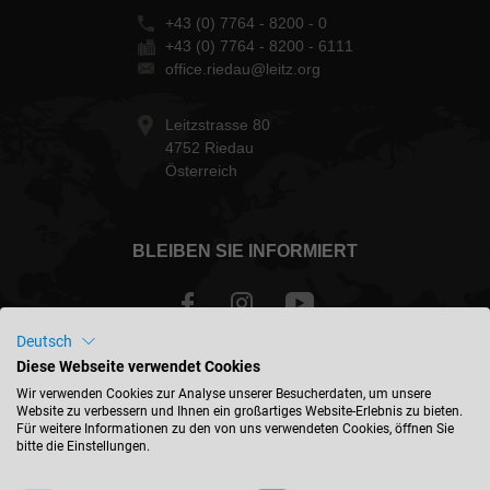
+43 (0) 7764 - 8200 - 0
+43 (0) 7764 - 8200 - 6111
office.riedau@leitz.org
Leitzstrasse 80
4752 Riedau
Österreich
BLEIBEN SIE INFORMIERT
Deutsch
Diese Webseite verwendet Cookies
Österreich - deutsch
Wir verwenden Cookies zur Analyse unserer Besucherdaten, um unsere
Website zu verbessern und Ihnen ein großartiges Website-Erlebnis zu bieten.
Für weitere Informationen zu den von uns verwendeten Cookies, öffnen Sie
STANDORT FINDEN
bitte die Einstellungen.