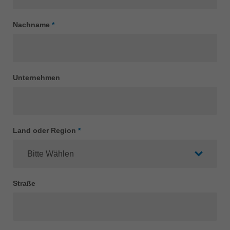
Singapore
english
Nachname
*
Slovenija
slovenski
Suomi
Unternehmen
english
Taiwan
english
Türkiye
Land oder Region
*
türkçe
USA
english
Straße
Việt Nam
tiếng việt
中国