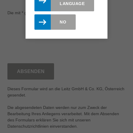
genommen
*
LANGUAGE
Die mit * gekennzeichneten Felder sind Pflichtfelder.
NO
ABSENDEN
Dieses Formular wird an die Leitz GmbH & Co. KG, Österreich
gesendet.
Die abgesendeten Daten werden nur zum Zweck der
Bearbeitung Ihres Anliegens verarbeitet. Mit dem Absenden
des Formulars erklären Sie sich mit unseren
Datenschutzrichtlinien einverstanden.