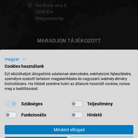
Kis-Duna utca 6.
2030 Érd
Magyarország
MARADJON TÁJÉKOZOTT
magyar
Cookies használunk
Magyarország - magyar
Ezt elküldhetjük látogatóink adatainak elemzésére, webhelyünk fejlesztésére,
személyre szabott tartalom megjelenítésére és nagyszerű webhely-élmény
biztosítására. Ha többet szeretne tudni az általunk használt cookies, nyissa
meg a beállításokat.
HELY KERESÉSE
Szükséges
Teljesítmény
Funkcionális
Hirdető
Mindent elfogad
© 2026 Leitz GmbH & Co. KG