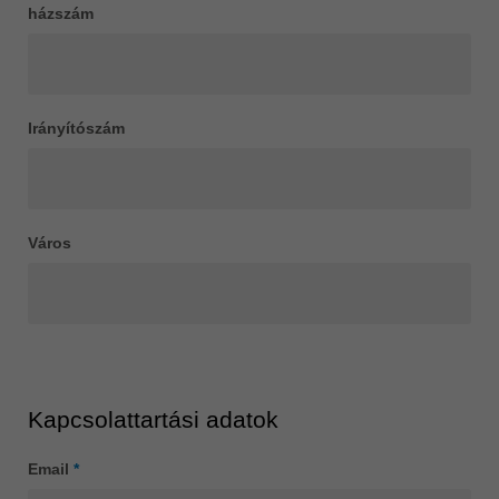
házszám
ประเทศไทย
ไทย
Україна
yкраїнська
Irányítószám
Város
Kapcsolattartási adatok
Email
*