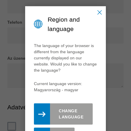
Region and
Telefon
language
The language of your browser is
different from the language
currently displayed on our
Az üzeneted
*
website. Would you like to change
the language?
Current language version:
Magyarország - magyar
Adatvédelem
CHANGE
LANGUAGE
Elfogadom az adatvédelmi szabályzatot
*