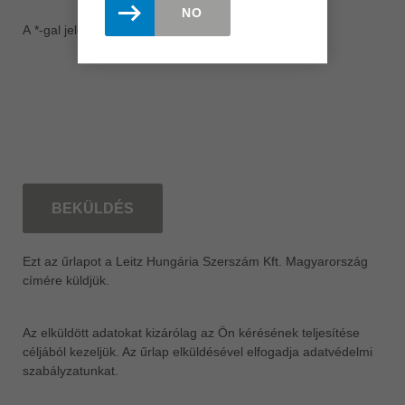
NO
A *-gal jelölt mezők kitöltése kötelező.
BEKÜLDÉS
Ezt az űrlapot a Leitz Hungária Szerszám Kft. Magyarország
címére küldjük.
Az elküldött adatokat kizárólag az Ön kérésének teljesítése
céljából kezeljük. Az űrlap elküldésével elfogadja adatvédelmi
szabályzatunkat.