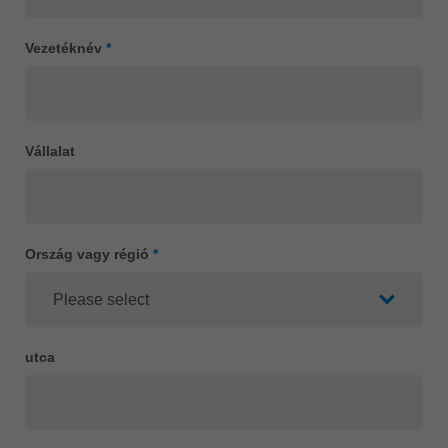
Singapore
english
Vezetéknév
*
Slovenija
slovenski
Suomi
english
Vállalat
Taiwan
english
Türkiye
Ország vagy régió
*
türkçe
USA
english
Việt Nam
utca
tiếng việt
中国
中文