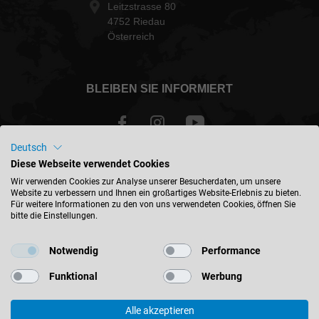
Leitzstrasse 80
4752 Riedau
Österreich
BLEIBEN SIE INFORMIERT
Deutsch
Diese Webseite verwendet Cookies
Österreich - deutsch
Wir verwenden Cookies zur Analyse unserer Besucherdaten, um unsere
Website zu verbessern und Ihnen ein großartiges Website-Erlebnis zu bieten.
Für weitere Informationen zu den von uns verwendeten Cookies, öffnen Sie
STANDORT FINDEN
bitte die Einstellungen.
Notwendig
Performance
Funktional
Werbung
© 2026 Leitz GmbH & Co. KG
Alle akzeptieren