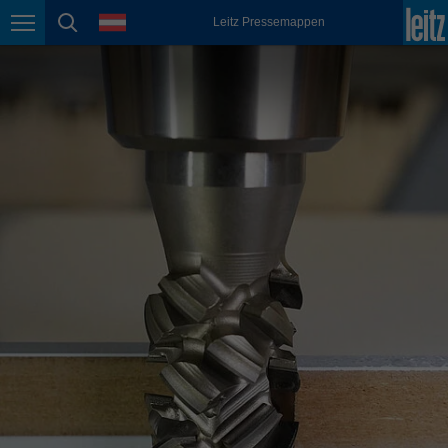
english
Sprache
Leitz Pressemappen
Seitennavigation
Seitensuche
México
español
Nederland
nederlands
Österreich
deutsch
Polska
polski
Portugal
português
România
Română
Schweiz
deutsch
français