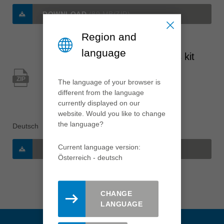
中文
DOWNLOAD
(89 MB/ZIP)
ประเทศไทย
ไทย
Region and
language
Україна
Holz-Handwerk 2026 - Press kit
yкраїнська
(EN)
ZIP
The language of your browser is
Typ: Presse
different from the language
currently displayed on our
Kategorie: Presseinformation
website. Would you like to change
the language?
Deutsch
Current language version:
DOWNLOAD
(89 MB/ZIP)
Österreich - deutsch
CHANGE
LANGUAGE