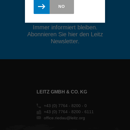
NO
Immer informiert bleiben.
Abonnieren Sie hier den Leitz
Newsletter.
LEITZ GMBH & CO. KG
+43 (0) 7764 - 8200 - 0
+43 (0) 7764 - 8200 - 6111
office.riedau@leitz.org