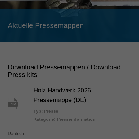
Singapore
english
Aktuelle Pressemappen
Slovenija
slovenski
Suomi
english
Taiwan
Download Pressemappen / Download
english
Press kits
Türkiye
türkçe
Holz-Handwerk 2026 -
USA
Pressemappe (DE)
ZIP
english
Typ: Presse
Việt Nam
Kategorie: Presseinformation
tiếng việt
Deutsch
中国