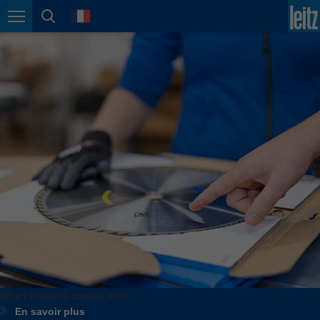
english
language
Page navigation
page search
México
español
Nederland
nederlands
Österreich
deutsch
Polska
polski
Portugal
português
România
Română
Schweiz
When reliability creates trust
deutsch
français
En savoir plus