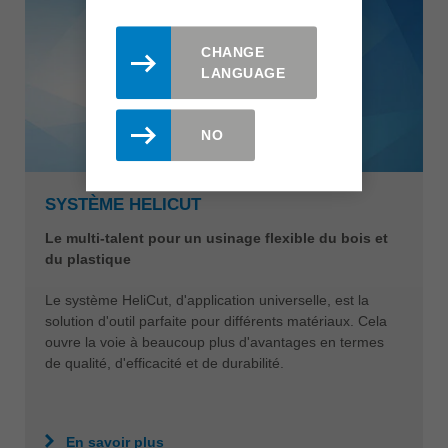
CHANGE
LANGUAGE
NO
SYSTÈME HELICUT
Le multi-talent pour un usinage flexible du bois et
du plastique
Le système HeliCut, d'application universelle, est la
solution d'outil parfaite pour différents matériaux. Cela
ouvre la voie à beaucoup plus d'avantages en termes
de qualité, d'efficacité et de durabilité.
En savoir plus