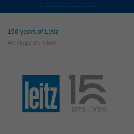
Singapore
english
Slovenija
slovenski
150 years of Leitz
Suomi
We shape the future
english
Taiwan
english
Türkiye
türkçe
USA
english
Việt Nam
tiếng việt
中国