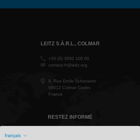
LEITZ S.À.R.L., COLMAR
+33 (0) 3892 108 00
contact-fr@leitz.org
8, Rue Emile Schwoerer
68012 Colmar Cedex
France
RESTEZ INFORMÉ
français