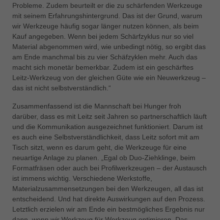
Probleme. Zudem beurteilt er die zu schärfenden Werkzeuge
mit seinem Erfahrungshintergrund. Das ist der Grund, warum
wir Werkzeuge häufig sogar länger nutzen können, als beim
Kauf angegeben. Wenn bei jedem Schärfzyklus nur so viel
Material abgenommen wird, wie unbedingt nötig, so ergibt das
am Ende manchmal bis zu vier Schäfzyklen mehr. Auch das
macht sich monetär bemerkbar. Zudem ist ein geschärftes
Leitz-Werkzeug von der gleichen Güte wie ein Neuwerkzeug –
das ist nicht selbstverständlich.“
Zusammenfassend ist die Mannschaft bei Hunger froh
darüber, dass es mit Leitz seit Jahren so partnerschaftlich läuft
und die Kommunikation ausgezeichnet funktioniert. Darum ist
es auch eine Selbstverständlichkeit, dass Leitz sofort mit am
Tisch sitzt, wenn es darum geht, die Werkzeuge für eine
neuartige Anlage zu planen. „Egal ob Duo-Ziehklinge, beim
Formatfräsen oder auch bei Profilwerkzeugen – der Austausch
ist immens wichtig. Verschiedene Werkstoffe,
Materialzusammensetzungen bei den Werkzeugen, all das ist
entscheidend. Und hat direkte Auswirkungen auf den Prozess.
Letztlich erzielen wir am Ende ein bestmögliches Ergebnis nur
dann, wenn wir Werkzeug für Werkzeug optimieren. Das