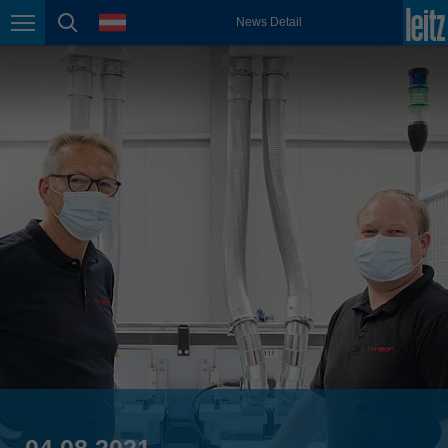
english
Sprache
News Detail
Seitennavigation
Seitensuche
México
español
Nederland
nederlands
Österreich
deutsch
Polska
polski
Portugal
português
România
Română
Schweiz
deutsch
français
04.08.2021