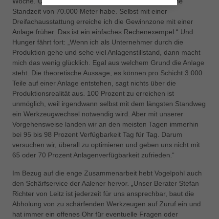
Woche. Oder eben nur einmal im Monat, wenn ich eine
Standzeit von 70.000 Meter habe. Selbst mit einer
Dreifachausstattung erreiche ich die Gewinnzone mit einer
Anlage früher. Das ist ein einfaches Rechenexempel.“ Und
Hunger fährt fort: „Wenn ich als Unternehmer durch die
Produktion gehe und sehe viel Anlagenstillstand, dann macht
mich das wenig glücklich. Egal aus welchem Grund die Anlage
steht. Die theoretische Aussage, es können pro Schicht 3.000
Teile auf einer Anlage entstehen, sagt nichts über die
Produktionsrealität aus. 100 Prozent zu erreichen ist
unmöglich, weil irgendwann selbst mit dem längsten Standweg
ein Werkzeugwechsel notwendig wird. Aber mit unserer
Vorgehensweise landen wir an den meisten Tagen immerhin
bei 95 bis 98 Prozent Verfügbarkeit Tag für Tag. Darum
versuchen wir, überall zu optimieren und geben uns nicht mit
65 oder 70 Prozent Anlagenverfügbarkeit zufrieden.“
Im Bezug auf die enge Zusammenarbeit hebt Vogelpohl auch
den Schärfservice der Aalener hervor. „Unser Berater Stefan
Richter von Leitz ist jederzeit für uns ansprechbar, baut die
Abholung von zu schärfenden Werkzeugen auf Zuruf ein und
hat immer ein offenes Ohr für eventuelle Fragen oder