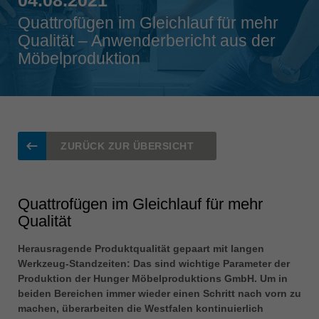
Singapore
Quattrofügen im Gleichlauf für mehr
english
Qualität – Anwenderbericht aus der
Möbelproduktion
Slovenija
slovenski
Suomi
english
Taiwan
ZURÜCK ZUR ÜBERSICHT
english
Türkiye
türkçe
Quattrofügen im Gleichlauf für mehr
Qualität
USA
english
Herausragende Produktqualität gepaart mit langen
Werkzeug-Standzeiten: Das sind wichtige Parameter der
Việt Nam
Produktion der Hunger Möbelproduktions GmbH. Um in
tiếng việt
beiden Bereichen immer wieder einen Schritt nach vorn zu
中国
machen, überarbeiten die Westfalen kontinuierlich