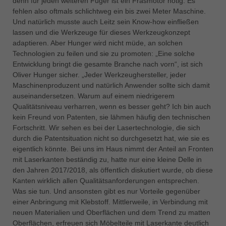
denn für jeden weiteren Füger ist ein Fräsmotor nötig. Es
fehlen also oftmals schlichtweg ein bis zwei Meter Maschine.
Und natürlich musste auch Leitz sein Know-how einfließen
lassen und die Werkzeuge für dieses Werkzeugkonzept
adaptieren. Aber Hunger wird nicht müde, an solchen
Technologien zu feilen und sie zu promoten: „Eine solche
Entwicklung bringt die gesamte Branche nach vorn“, ist sich
Oliver Hunger sicher. „Jeder Werkzeughersteller, jeder
Maschinenproduzent und natürlich Anwender sollte sich damit
auseinandersetzen. Warum auf einem niedrigerem
Qualitätsniveau verharren, wenn es besser geht? Ich bin auch
kein Freund von Patenten, sie lähmen häufig den technischen
Fortschritt. Wir sehen es bei der Lasertechnologie, die sich
durch die Patentsituation nicht so durchgesetzt hat, wie sie es
eigentlich könnte. Bei uns im Haus nimmt der Anteil an Fronten
mit Laserkanten beständig zu, hatte nur eine kleine Delle in
den Jahren 2017/2018, als öffentlich diskutiert wurde, ob diese
Kanten wirklich allen Qualitätsanforderungen entsprechen.
Was sie tun. Und ansonsten gibt es nur Vorteile gegenüber
einer Anbringung mit Klebstoff. Mittlerweile, in Verbindung mit
neuen Materialien und Oberflächen und dem Trend zu matten
Oberflächen, erfreuen sich Möbelteile mit Laserkante deutlich