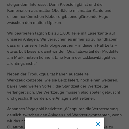
steigendem Interesse. Denn Klebstoff glänzt und die
Kombination aus matter Oberfläche mit matter Kante und
einem herkömlichen Kleber ergibt eine glänzende Fuge
zwischen den matten Optiken.
Wir bearbeiten täglich bis zu 1.000 Teile mit Laserkante auf
unseren Anlagen. Wir versuchen es immer so zu handhaben,
dass uns unsere Technologiepartner – in diesem Fall Leitz –
etwas Luft lassen, damit wir den Qualitätsvorteil der Produkte
am Markt nutzen können. Eine Form der Exklusivität gibt es
allerdings nicht.“
Neben der Produktqualität haben ausgefeilte
Werkzeugkonzepte, wie sie Leitz liefert, noch einen weiteren,
bares Geld werten Vorteil: die Standzeit der Werkzeuge
verlängert sich. Die Werkzeuge müssen also später getauscht
und geschärft werden, die Anlage steht seltener.
Johannes Vogelpohl berichtet: „Wir spüren die Verbesserung
deutlich zwischen den Anlagen und Werkzeugkonzepten, wenn
wir das normale Fügen, das Dreifach- und das neue
Quattrofügen miteinander vergleichen. Wir schaffen bis zu