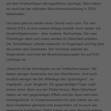
mit dem Dreifachfügen die eigentliche Leimfuge. Dies haben
wir auch bei der nächsten Maschinenentwicklung in 2019
beibehalten.“
Und jetzt geht es wieder einen Schritt nach vorn. Für den
Herbst 2021 ist eine weitere Anlage bestellt. Auch wieder mit
Quattrofügekonzept – aber anderer Technologie. Die zwei
Finishfüger oben und unten werden im Gleichlauf arbeiten.
Der Schutzfräser arbeitet weiterhin im Gegenlauf und fügt jetzt
die ersten drei Zentimeter. Der Vorfräser arbeitet als
Gegenläufer und fräst die Bearbeitungszugabe bis auf 5/10
Leimfuge ab.
„Dadurch ist die Schnittgüte um ein Vielfaches besser. Wir
haben weniger Ausbrüche bei den Oberflächen. Und auch
deutlich weniger bei der Mittellage des Spanträgers“, so
Vogelpohl. „Zum Vergleich: Ein gegenläufiger Füger rupft
immer einen Span aus der Platte heraus. Beim Gleichlauf
haben wir den gegenteiligen Effekt und der Span wird eher
hineingedrückt. In Zusammenarbeit mit Leitz haben wir uns
dazu Gedanken gemacht und ausprobiert, ob es auch wie
gewünscht funktioniert. Dafür haben wir eine Versuchsanlage