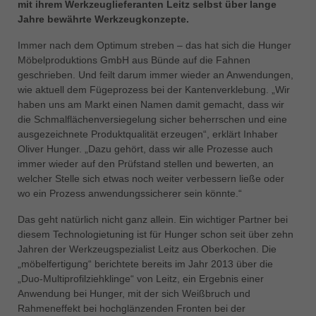
mit ihrem Werkzeuglieferanten Leitz selbst über lange
中文
Jahre bewährte Werkzeugkonzepte.
ประเทศไทย
Immer nach dem Optimum streben – das hat sich die Hunger
ไทย
Möbelproduktions GmbH aus Bünde auf die Fahnen
Україна
geschrieben. Und feilt darum immer wieder an Anwendungen,
yкраїнська
wie aktuell dem Fügeprozess bei der Kantenverklebung. „Wir
haben uns am Markt einen Namen damit gemacht, dass wir
die Schmalflächenversiegelung sicher beherrschen und eine
ausgezeichnete Produktqualität erzeugen“, erklärt Inhaber
Oliver Hunger. „Dazu gehört, dass wir alle Prozesse auch
immer wieder auf den Prüfstand stellen und bewerten, an
welcher Stelle sich etwas noch weiter verbessern ließe oder
wo ein Prozess anwendungssicherer sein könnte.“
Das geht natürlich nicht ganz allein. Ein wichtiger Partner bei
diesem Technologietuning ist für Hunger schon seit über zehn
Jahren der Werkzeugspezialist Leitz aus Oberkochen. Die
„möbelfertigung“ berichtete bereits im Jahr 2013 über die
„Duo-Multiprofilziehklinge“ von Leitz, ein Ergebnis einer
Anwendung bei Hunger, mit der sich Weißbruch und
Rahmeneffekt bei hochglänzenden Fronten bei der