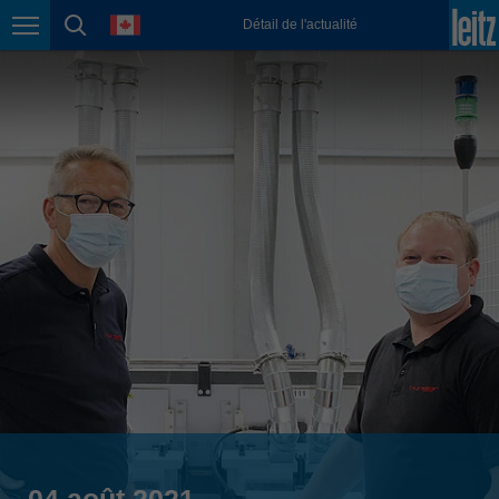
english
language
Détail de l'actualité
Page navigation
page search
México
español
Nederland
nederlands
Österreich
deutsch
Polska
polski
Portugal
português
România
Română
Schweiz
deutsch
français
04 août 2021