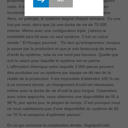
proportionnellement par rapport aux 100 pour cent toujours
visés. À titre indicatif : Nous avons 15 000 compteurs en
fonctionnement en 2 équipes après environ une semaine.
Alors, en principe, le système stagne chaque semaine. Ou une
fois par mois, alors que j'ai une durée de vie de 70 000
mètres. Même avec une configuration triple, j'atteins la
rentabilité plus tôt avec un seul système. C'est un calcul
simple." Et Hunger poursuit : "En tant qu'entrepreneur, lorsque
je passe par la production et que je vois beaucoup de temps
d'arrêt du système, cela ne me rend pas heureux. Quelle que
soit la raison pour laquelle le système est en panne.
L'affirmation théorique selon laquelle 3 000 pièces peuvent
être produites sur un système par équipe ne dit rien de la
réalité de la production. Il est impossible d'atteindre 100 % car,
à un moment donné, un changement d'outil est nécessaire,
même avec la durée de vie d'outil la plus longue. Cependant,
avec notre approche, nous obtenons une disponibilité de 95 à
98 %, jour après jour, la plupart du temps. C'est pourquoi nous
ne nous satisfaisons pas d'une disponibilité du système de 65
ou 70 % et essayons d'optimiser partout."
En ce qui concerne la coopération étroite, Vogelpohl met