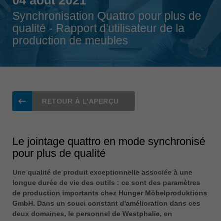
Singapore
Synchronisation Quattro pour plus de
english
qualité - Rapport d'utilisateur de la
production de meubles
Slovenija
slovenski
Suomi
english
Taiwan
RETOUR À L'APERÇU
english
Türkiye
türkçe
Le jointage quattro en mode synchronisé
pour plus de qualité
USA
english
Une qualité de produit exceptionnelle associée à une
longue durée de vie des outils : ce sont des paramètres
Việt Nam
de production importants chez Hunger Möbelproduktions
tiếng việt
GmbH. Dans un souci constant d'amélioration dans ces
中国
deux domaines, le personnel de Westphalie, en