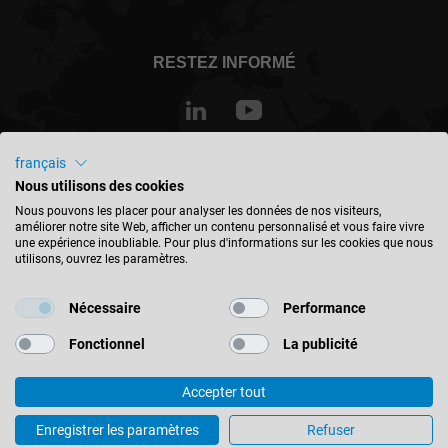
RESTEZ INFORMÉ
français
Canada - français
Nous utilisons des cookies
Nous pouvons les placer pour analyser les données de nos visiteurs,
améliorer notre site Web, afficher un contenu personnalisé et vous faire vivre
TROUVER UN EMPLACEMENT
une expérience inoubliable. Pour plus d'informations sur les cookies que nous
utilisons, ouvrez les paramètres.
Nécessaire
Performance
Fonctionnel
La publicité
© 2026 Leitz GmbH & Co. KG
Mentions Légales
Contact
Protection des données
Accepter tout
Synchronisation Quattro pour plus de qualité - Rapport d'utilisateur de
la production de meubles
Enregistrer les paramètres
Refuser