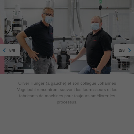
8/8
2/8
Oliver Hunger (à gauche) et son collègue Johannes
Vogelpohl rencontrent souvent les fournisseurs et les
fabricants de machines pour toujours améliorer les
processus.