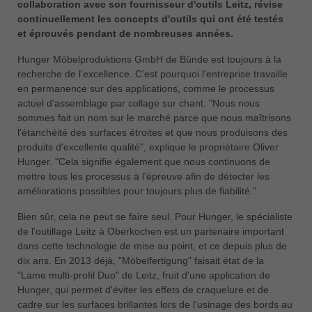
collaboration avec son fournisseur d'outils Leitz, révise
中文
continuellement les concepts d'outils qui ont été testés
ประเทศไทย
et éprouvés pendant de nombreuses années.
ไทย
Hunger Möbelproduktions GmbH de Bünde est toujours à la
Україна
recherche de l'excellence. C'est pourquoi l'entreprise travaille
yкраїнська
en permanence sur des applications, comme le processus
actuel d'assemblage par collage sur chant. "Nous nous
sommes fait un nom sur le marché parce que nous maîtrisons
l'étanchéité des surfaces étroites et que nous produisons des
produits d'excellente qualité", explique le propriétaire Oliver
Hunger. "Cela signifie également que nous continuons de
mettre tous les processus à l'épreuve afin de détecter les
améliorations possibles pour toujours plus de fiabilité."
Bien sûr, cela ne peut se faire seul. Pour Hunger, le spécialiste
de l'outillage Leitz à Oberkochen est un partenaire important
dans cette technologie de mise au point, et ce depuis plus de
dix ans. En 2013 déjà, "Möbelfertigung" faisait état de la
"Lame multi-profil Duo" de Leitz, fruit d'une application de
Hunger, qui permet d'éviter les effets de craquelure et de
cadre sur les surfaces brillantes lors de l'usinage des bords au