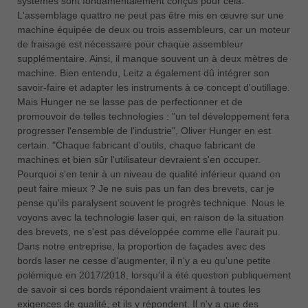
systèmes sont fondamentalement conçus pour cela.
L'assemblage quattro ne peut pas être mis en œuvre sur une
machine équipée de deux ou trois assembleurs, car un moteur
de fraisage est nécessaire pour chaque assembleur
supplémentaire. Ainsi, il manque souvent un à deux mètres de
machine. Bien entendu, Leitz a également dû intégrer son
savoir-faire et adapter les instruments à ce concept d'outillage.
Mais Hunger ne se lasse pas de perfectionner et de
promouvoir de telles technologies : "un tel développement fera
progresser l'ensemble de l'industrie", Oliver Hunger en est
certain. "Chaque fabricant d'outils, chaque fabricant de
machines et bien sûr l'utilisateur devraient s'en occuper.
Pourquoi s'en tenir à un niveau de qualité inférieur quand on
peut faire mieux ? Je ne suis pas un fan des brevets, car je
pense qu'ils paralysent souvent le progrès technique. Nous le
voyons avec la technologie laser qui, en raison de la situation
des brevets, ne s'est pas développée comme elle l'aurait pu.
Dans notre entreprise, la proportion de façades avec des
bords laser ne cesse d'augmenter, il n'y a eu qu'une petite
polémique en 2017/2018, lorsqu'il a été question publiquement
de savoir si ces bords répondaient vraiment à toutes les
exigences de qualité, et ils y répondent. Il n'y a que des