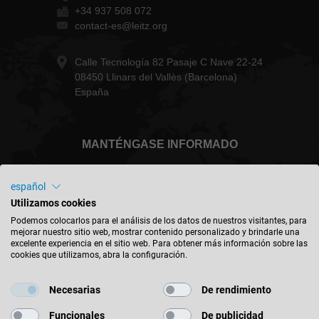
+34 937 508 072
contact-es@leitz.org
Calle Tecnología 82 Pasaje C Nave 22-24
08450 Llinars del Vallès (Barcelona)
España
MANTÉNGASE INFORMADO
español
Utilizamos cookies
España - español
Podemos colocarlos para el análisis de los datos de nuestros visitantes, para
mejorar nuestro sitio web, mostrar contenido personalizado y brindarle una
excelente experiencia en el sitio web. Para obtener más información sobre las
cookies que utilizamos, abra la configuración.
BUSCAR UBICACIÓN
Necesarias
De rendimiento
Funcionales
De publicidad