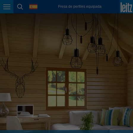
english
language
Fresa de perfiles equipada
Page navigation
page search
México
español
Nederland
nederlands
Österreich
deutsch
Polska
polski
Portugal
português
România
Română
Schweiz
deutsch
français