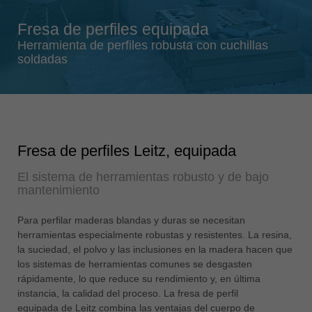
Singapore
Fresa de perfiles equipada
english
Herramienta de perfiles robusta con cuchillas
Slovenija
soldadas
slovenski
Suomi
english
Taiwan
Fresa de perfiles Leitz, equipada
english
El sistema de herramientas robusto y de bajo
Türkiye
mantenimiento
türkçe
USA
Para perfilar maderas blandas y duras se necesitan
english
herramientas especialmente robustas y resistentes. La resina,
la suciedad, el polvo y las inclusiones en la madera hacen que
Việt Nam
los sistemas de herramientas comunes se desgasten
tiếng việt
rápidamente, lo que reduce su rendimiento y, en última
instancia, la calidad del proceso. La fresa de perfil
中国
equipada de Leitz combina las ventajas del cuerpo de