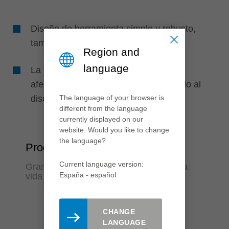
Diseño de herramienta simple y robusto,
también para aplicaciones difíciles
Region and
language
La función de la herramienta no se ve
afectada por la resina o el polvo debido al
diseño simple de la herramienta
The language of your browser is
different from the language
currently displayed on our
website. Would you like to change
the language?
Productividad
Current language version:
Gran facilidad de uso gracias a su larga
España - español
vida útil
CHANGE
LANGUAGE