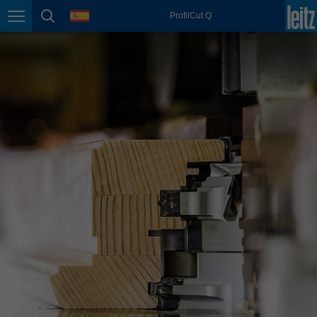
english
language
ProfilCut Q
Page navigation
page search
México
español
Nederland
nederlands
Österreich
deutsch
Polska
polski
Portugal
português
România
Română
Schweiz
deutsch
français