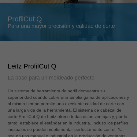
Singapore
english
ProfilCut Q
Slovenija
Para una mayor precisión y calidad de corte
slovenski
Suomi
english
Taiwan
Leitz ProfilCut Q
english
La base para un moldeado perfecto
Türkiye
türkçe
Un sistema de herramienta de perfil demuestra su
USA
superioridad cuando cubre una amplia gama de aplicaciones y
english
al mismo tiempo permite una excelente calidad de corte con
una larga vida de la herramienta. El sistema de cabezal de
Việt Nam
corte ProfilCut Q de Leitz ofrece todas estas ventajas y, por lo
tiếng việt
tanto, establece el estándar en la industria. Incluso los perfiles
inusuales se pueden implementar perfectamente con él. Ya
中国
sea en uso manual o industrial en la producción de ventanas,