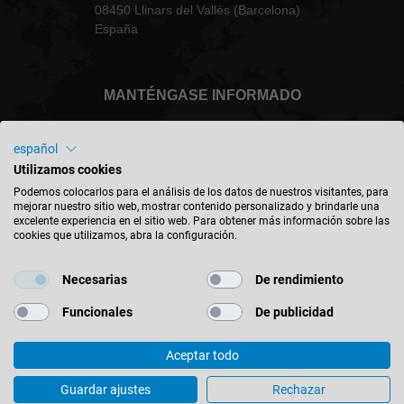
08450 Llinars del Vallès (Barcelona)
España
MANTÉNGASE INFORMADO
español
Utilizamos cookies
España - español
Podemos colocarlos para el análisis de los datos de nuestros visitantes, para
mejorar nuestro sitio web, mostrar contenido personalizado y brindarle una
excelente experiencia en el sitio web. Para obtener más información sobre las
cookies que utilizamos, abra la configuración.
BUSCAR UBICACIÓN
Necesarias
De rendimiento
Funcionales
De publicidad
Aceptar todo
© 2026 Leitz GmbH & Co. KG
Imprint
Contacto
Política de Privacidad
Aviso Legal
Guardar ajustes
Rechazar