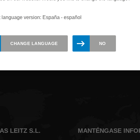
t language version: España - español
izado. Regístrese aquí para recibir
CHANGE LANGUAGE
NO
S LEITZ S.L.
MANTÉNGASE INF