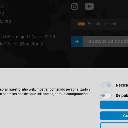
17
72
tz.org
España - español
gía 82 Pasaje C Nave 22-24
BUSCAR UBICACI
del Vallès (Barcelona)
Necesa
ejorar nuestro sitio web, mostrar contenido personalizado y
n sobre las cookies que utilizamos, abra la configuración.
De pub
© 2026 Leitz GmbH & Co. KG
Gu
ontacto
Política de Privacidad
Aviso Legal
IWF
Configuració