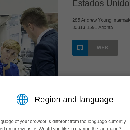
Estados Unidos
285 Andrew Young Internati
30313-1591 Atlanta
WEB
Region and language
guage of your browser is different from the language currently
ed on our website. Would you like to change the language?