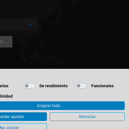
ÓN
rias
De rendimiento
Funcionales
licidad
Aceptar todo
ardar ajustes
Rechazar
n de Cookies
No, ajustar