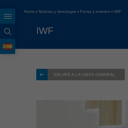
España
France
Home
Noticias y descargas
Ferias y eventos
IWF
Page navigation
Great Britain
IWF
Italia
page search
India
language
Japan (日本)
Lietuva
VOLVER A LA VISTA GENERAL
Magyarország
Malaysia
México