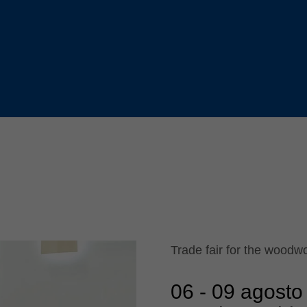
Slovenija
español
Suomi
français
Taiwan
english
Türkiye
italiano
USA
english
Việt Nam
日本語
中国
english
ประเทศไทย
magyar
Україна
english
español
Trade fair for the woodwo
06
-
09 agosto