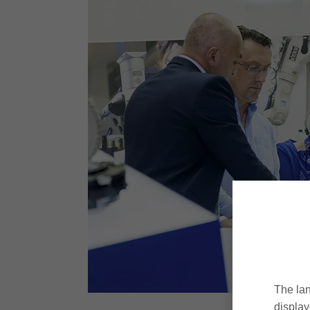
The lan
display