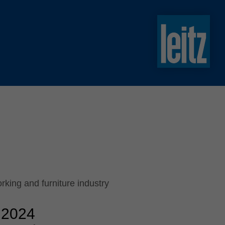
slovenski
english
english
türkçe
english
tiếng việt
中文
ไทย
yкраїнська
rking and furniture industry
 2024