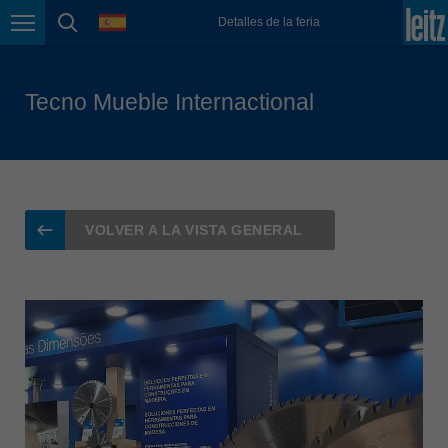
Lietuva
language
Detalles de la feria
english
Page navigation
page search
Magyarország
magyar
Tecno Mueble Internactional
Malaysia
english
México
español
VOLVER A LA VISTA GENERAL
Nederland
nederlands
Österreich
deutsch
Polska
polski
Portugal
português