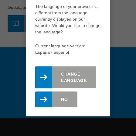
english
The language of your browser is
Gudalajara
different from the language
Việt Nam
currently displayed on our
WEB
tiếng việt
website. Would you like to change
the language?
中国
中文
Current language version:
España - español
ประเทศไทย
ไทย
Україна
CHANGE
yкраїнська
LANGUAGE
Manténgase actualizado.
Regístrese aquí para recibir el
newsletter de Leitz.
NO