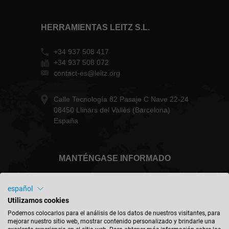
HERRAMIENTAS LEITZ S.L.
+34 937 508 417
+34 937 508 072
contact-es@leitz.org
Calle Tecnología 82 Pasaje C Nave 22-24
08450 Llinars del Vallès (Barcelona)
España
MANTÉNGASE INFORMADO
español
Utilizamos cookies
España - español
Podemos colocarlos para el análisis de los datos de nuestros visitantes, para
mejorar nuestro sitio web, mostrar contenido personalizado y brindarle una