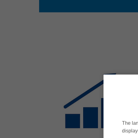
The lan
display