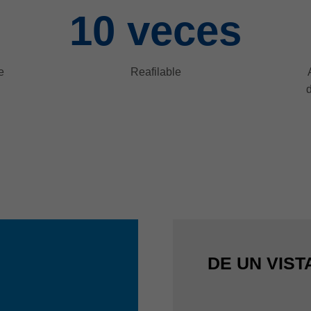
10
veces
e
Reafilable
d
DE UN VIST