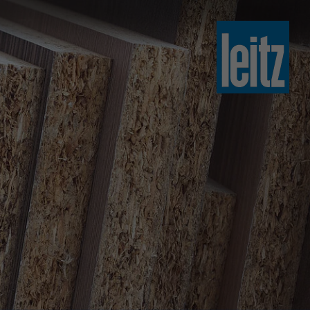
slovenski
english
english
türkçe
english
tiếng việt
中文
ไทย
yкраїнська