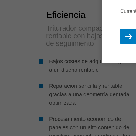
Current
Eficiencia
Triturador compacto y
rentable con bajos costes
de seguimiento
Bajos costes de adquisición gracias
a un diseño rentable
Reparación sencilla y rentable
gracias a una geometría dentada
optimizada
Procesamiento económico de
paneles con un alto contenido de
reciclaje, capa intermedia suelta o