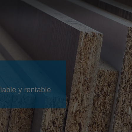
Slovenija
español
Suomi
français
Taiwan
english
Türkiye
italiano
USA
english
Việt Nam
日本語
中国
english
ประเทศไทย
magyar
iable y rentable
Україна
english
español