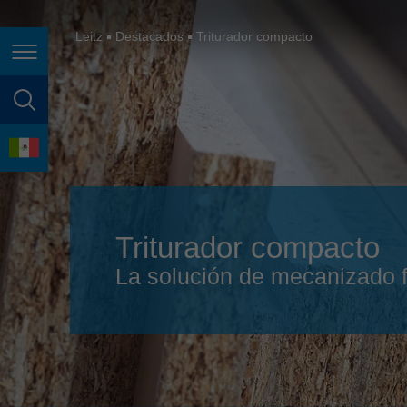
España
France
Leitz
Destacados
Triturador compacto
Page navigation
Great Britain
Italia
page search
India
language
Japan (日本)
Lietuva
Triturador compacto
Magyarország
La solución de mecanizado f
Malaysia
México