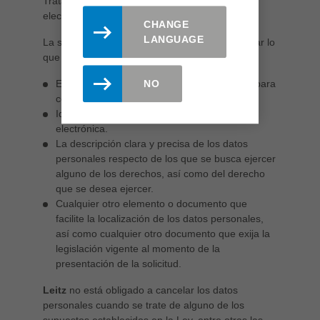
Tratamiento de Datos Personales vía correo
electrónico: info@leitz.com.mx.
CHANGE
LANGUAGE
La solicitud ARCO deberá contener y acompañar lo
que señala la Ley en su artículo 29, tal como:
El nombre y dirección de correo electrónico para
NO
comunicarle la respuesta a su solicitud.
Identificación oficial o carta poder, vía
electrónica.
La descripción clara y precisa de los datos
personales respecto de los que se busca ejercer
alguno de los derechos, así como del derecho
que se desea ejercer.
Cualquier otro elemento o documento que
facilite la localización de los datos personales,
así como cualquier otro documento que exija la
legislación vigente al momento de la
presentación de la solicitud.
Leitz
no está obligado a cancelar los datos
personales cuando se trate de alguno de los