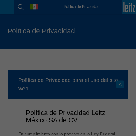
english
language
Política de Privacidad
Page navigation
page search
México
español
Política de Privacidad
Nederland
nederlands
Österreich
deutsch
Polska
polski
Política de Privacidad para el uso del sito
Portugal
web
português
România
Română
Política de Privacidad Leitz
México SA de CV
Schweiz
deutsch
français
En cumplimiento con lo previsto en la
Ley Federal