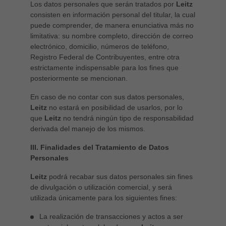
中文
Los datos personales que serán tratados por
Leitz
consisten en información personal del titular, la cual
ประเทศไทย
puede comprender, de manera enunciativa más no
ไทย
limitativa: su nombre completo, dirección de correo
electrónico, domicilio, números de teléfono,
Україна
Registro Federal de Contribuyentes, entre otra
yкраїнська
estrictamente indispensable para los fines que
posteriormente se mencionan.
En caso de no contar con sus datos personales,
Leitz
no estará en posibilidad de usarlos, por lo
que
Leitz
no tendrá ningún tipo de responsabilidad
derivada del manejo de los mismos.
III. Finalidades del Tratamiento de Datos
Personales
Leitz
podrá recabar sus datos personales sin fines
de divulgación o utilización comercial, y será
utilizada únicamente para los siguientes fines:
La realización de transacciones y actos a ser