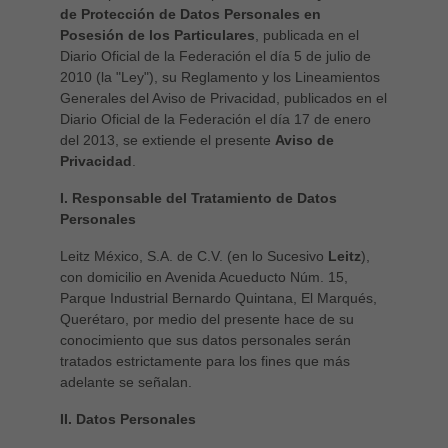
de Protección de Datos Personales en
Singapore
Posesión de los Particulares
, publicada en el
english
Diario Oficial de la Federación el día 5 de julio de
Slovenija
2010 (la "Ley"), su Reglamento y los Lineamientos
Generales del Aviso de Privacidad, publicados en el
slovenski
Diario Oficial de la Federación el día 17 de enero
Suomi
del 2013, se extiende el presente
Aviso de
english
Privacidad
.
Taiwan
I. Responsable del Tratamiento de Datos
english
Personales
Türkiye
Leitz México, S.A. de C.V. (en lo Sucesivo
Leitz
),
con domicilio en Avenida Acueducto Núm. 15,
türkçe
Parque Industrial Bernardo Quintana, El Marqués,
USA
Querétaro, por medio del presente hace de su
english
conocimiento que sus datos personales serán
tratados estrictamente para los fines que más
Việt Nam
adelante se señalan.
tiếng việt
II. Datos Personales
中国