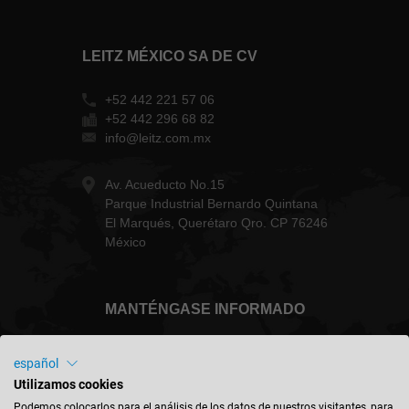
LEITZ MÉXICO SA DE CV
+52 442 221 57 06
+52 442 296 68 82
info@leitz.com.mx
Av. Acueducto No.15
Parque Industrial Bernardo Quintana
El Marqués, Querétaro Qro. CP 76246
México
MANTÉNGASE INFORMADO
español
Utilizamos cookies
México - español
Podemos colocarlos para el análisis de los datos de nuestros visitantes, para