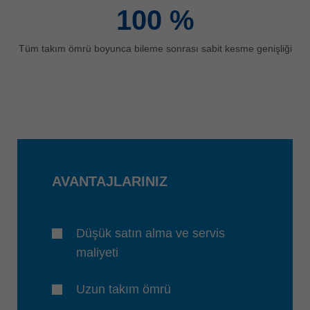
100
%
Tüm takım ömrü boyunca bileme sonrası sabit kesme genişliği
AVANTAJLARINIZ
Düşük satın alma ve servis
maliyeti
Uzun takım ömrü