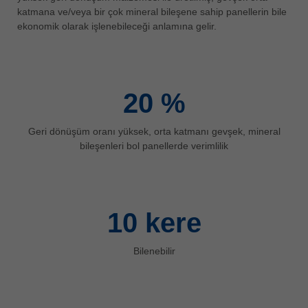
katmana ve/veya bir çok mineral bileşene sahip panellerin bile
ประเทศไทย
ekonomik olarak işlenebileceği anlamına gelir.
ไทย
Україна
yкраїнська
20
%
Geri dönüşüm oranı yüksek, orta katmanı gevşek, mineral
bileşenleri bol panellerde verimlilik
10
kere
Bilenebilir