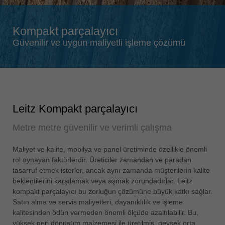
Singapore
english
Kompakt parçalayıcı
Slovenija
Güvenilir ve uygun maliyetli işleme çözümü
slovenski
Suomi
english
Taiwan
english
Leitz Kompakt parçalayıcı
Türkiye
Metre metre güvenilir ve verimli çalışma
türkçe
USA
Maliyet ve kalite, mobilya ve panel üretiminde özellikle önemli
rol oynayan faktörlerdir. Üreticiler zamandan ve paradan
english
tasarruf etmek isterler, ancak aynı zamanda müşterilerin kalite
Việt Nam
beklentilerini karşılamak veya aşmak zorundadırlar. Leitz
tiếng việt
kompakt parçalayıcı bu zorluğun çözümüne büyük katkı sağlar.
Satın alma ve servis maliyetleri, dayanıklılık ve işleme
中国
kalitesinden ödün vermeden önemli ölçüde azaltılabilir. Bu,
中文
yüksek geri dönüşüm malzemesi ile üretilmiş, gevşek orta