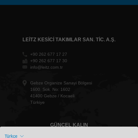
LEITZ KESICI TAKIMLAR SAN. TIC. A.Ş.
+90 262 677 17 27
+90 262 677 17 30
info@leitz.com.tr
Gebze Organize Sanayi Bölgesi
1600. Sok. No: 1602
41400 Gebze / Kocaeli
Türkiye
GÜNCEL KALIN
Türkçe