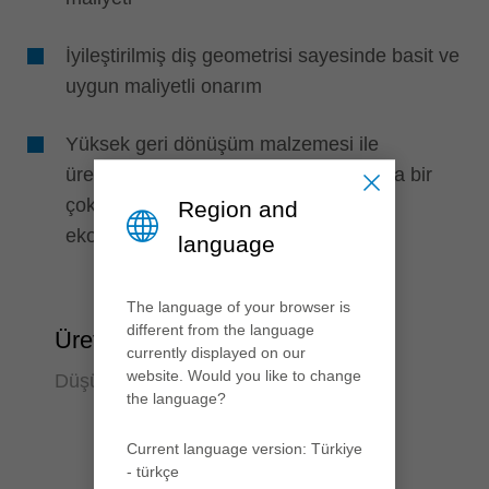
İyileştirilmiş diş geometrisi sayesinde basit ve
uygun maliyetli onarım
Yüksek geri dönüşüm malzemesi ile
üretilmiş, gevşek orta katmana ve/veya bir
çok mineral bileşene sahip panellerin
Region and
ekonomik olarak işlenmesi
language
The language of your browser is
different from the language
Üretkenlik
currently displayed on our
website. Would you like to change
Düşük maliyette yüksek performans
the language?
Current language version: Türkiye
- türkçe