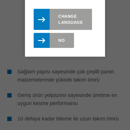
CHANGE
LANGUAGE
NO
Sağlam yapısı sayesinde çok çeşitli panel
malzemelerinde yüksek takım ömrü
Geniş ürün yelpazesi sayesinde üretime en
uygun kesme performansı
10 defaya kadar bileme ile uzun takım ömrü