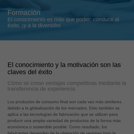
Singapore
Formación
english
El conocimiento es más que poder: conduce al
Slovenija
éxito, ¡y a la diversión!
slovenski
Suomi
english
Taiwan
El conocimiento y la motivación son las
english
claves del éxito
Türkiye
Cómo se crean ventajas competitivas mediante la
türkçe
transferencia de experiencia
USA
english
Los productos de consumo final son cada vez más similares
debido a la globalización de los mercados. Esto también se
Việt Nam
aplica a las tecnologías de fabricación que se utilizan para
tiếng việt
producir una amplia variedad de productos de la forma más
económica o sostenible posible. Como resultado, los
中国
fabricantes dependen de la obtención de ventajas bajo la