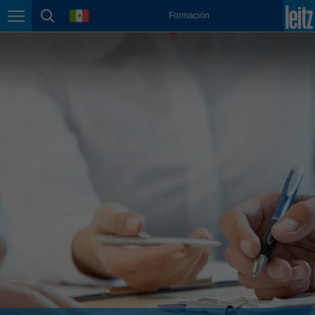
english
language
Formación
Page navigation
page search
México
español
Nederland
nederlands
Österreich
deutsch
Polska
polski
Portugal
português
România
Română
Schweiz
deutsch
français