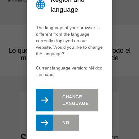
language
The language of your browser is
different from the language
currently displayed on our
website. Would you like to change
Lo que dicen nuestros clientes de todo el
the language?
mundo sobre nuestros cursos de
formación
Current language version: México
- español
CHANGE
LANGUAGE
NO