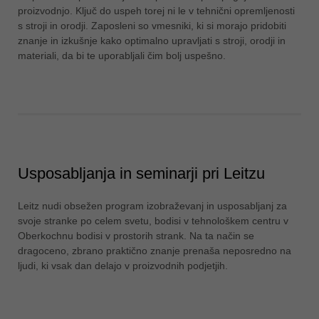
proizvodnjo. Ključ do uspeh torej ni le v tehnični opremljenosti
ประเทศไทย
s stroji in orodji. Zaposleni so vmesniki, ki si morajo pridobiti
ไทย
znanje in izkušnje kako optimalno upravljati s stroji, orodji in
materiali, da bi te uporabljali čim bolj uspešno.
Україна
yкраїнська
Usposabljanja in seminarji pri Leitzu
Leitz nudi obsežen program izobraževanj in usposabljanj za
svoje stranke po celem svetu, bodisi v tehnološkem centru v
Oberkochnu bodisi v prostorih strank. Na ta način se
dragoceno, zbrano praktično znanje prenaša neposredno na
ljudi, ki vsak dan delajo v proizvodnih podjetjih.