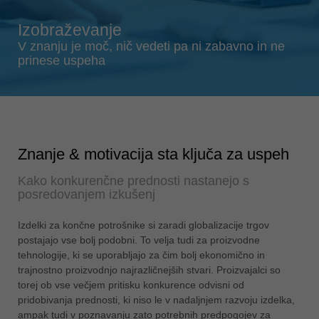
Singapore
english
Izobraževanje
Slovenija
V znanju je moč, nič vedeti pa ni zabavno in ne
prinese uspeha
slovenski
Suomi
english
Taiwan
english
Znanje & motivacija sta ključa za uspeh
Türkiye
Kako konkurenčne prednosti nastanejo s
türkçe
posredovanjem izkušenj
USA
Izdelki za končne potrošnike si zaradi globalizacije trgov
english
postajajo vse bolj podobni. To velja tudi za proizvodne
Việt Nam
tehnologije, ki se uporabljajo za čim bolj ekonomično in
trajnostno proizvodnjo najrazličnejših stvari. Proizvajalci so
tiếng việt
torej ob vse večjem pritisku konkurence odvisni od
中国
pridobivanja prednosti, ki niso le v nadaljnjem razvoju izdelka,
中文
ampak tudi v poznavanju zato potrebnih predpogojev za