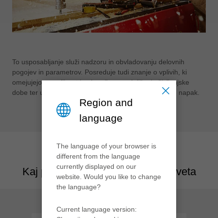
To usposabljanje služi nadzoru in obvladovanju delovnih
pogojev in parametrov. Posreduje tudi znanje o vplivih, ki
omejujejo zmogljivost in ukrepih za podaljšanje življenjske
dobe ter uči sposobnosti za prepoznavanje procesnih napak.
Region and
language
The language of your browser is
different from the language
currently displayed on our
Kaj pravijo udeleženci s celega sveta
website. Would you like to change
the language?
Current language version: