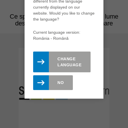
different from the language
currently displayed on our
website. Would you like to change
Ce spun clienții noștri din întreaga lume
the language?
despre cursurile noastre de formare
Current language version:
România - Română
CHANGE
LANGUAGE
NO