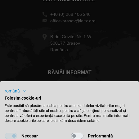
+40 (0) 268 406 246
office-brasov@leitz.org
B-dul Grivitei Nr. 1 W
500177 Brasov
România
RĂMÂI INFORMAT
română
Folosim cookie-uri
România - Română
Este posibil să plasăm acestea pentru analiza datelor vizitatorilor noștri,
pentru a îmbunătăți site-ul nostru, pentru a afișa conținut personalizat și
pentru a vă oferi o experiență excelentă pe site. Pentru mai multe informații
despre cookie-urile pe care le utilizăm deschidem setările.
GĂSIȚI LOCAȚIA
Necesar
Performanţă