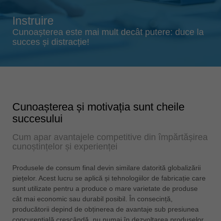
Singapore
english
Instruire
Slovenija
Cunoașterea este mai mult decât putere: duce la
succes și distracție!
slovenski
Suomi
english
Taiwan
english
Cunoașterea și motivația sunt cheile
succesului
Türkiye
türkçe
Cum apar avantajele competitive din împărtășirea
cunoștințelor și experienței
USA
english
Produsele de consum final devin similare datorită globalizării
Việt Nam
piețelor. Acest lucru se aplică și tehnologiilor de fabricație care
tiếng việt
sunt utilizate pentru a produce o mare varietate de produse
cât mai economic sau durabil posibil. În consecință,
中国
producătorii depind de obținerea de avantaje sub presiunea
中文
concurențială crescândă, nu numai în dezvoltarea produselor,