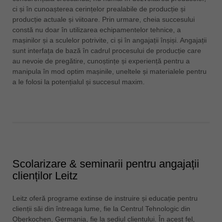
ci și în cunoașterea cerințelor prealabile de producție și
ประเทศไทย
producție actuale și viitoare. Prin urmare, cheia succesului
ไทย
constă nu doar în utilizarea echipamentelor tehnice, a
mașinilor și a sculelor potrivite, ci și în angajații înșiși. Angajații
Україна
sunt interfața de bază în cadrul procesului de producție care
yкраїнська
au nevoie de pregătire, cunoștințe și experiență pentru a
manipula în mod optim mașinile, uneltele și materialele pentru
a le folosi la potențialul și succesul maxim.
Scolarizare & seminarii pentru angajații
clienților Leitz
Leitz oferă programe extinse de instruire și educație pentru
clienții săi din întreaga lume, fie la Centrul Tehnologic din
Oberkochen, Germania, fie la sediul clientului. În acest fel,