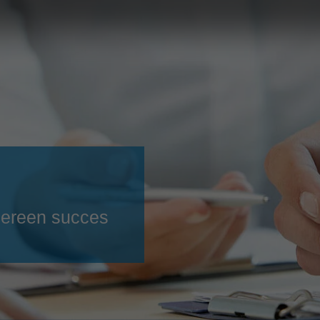
Slovenija
español
Suomi
français
Taiwan
english
Türkiye
italiano
USA
english
Việt Nam
日本語
中国
english
ประเทศไทย
magyar
dereen succes
Україна
english
español