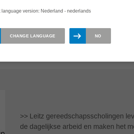
 language version: Nederland - nederlands
CHANGE LANGUAGE
NO
 zeggen deelnemers uit de hele we
Leitz gereedschapsscholingen lev
de dagelijkse arbeid en maken het mo