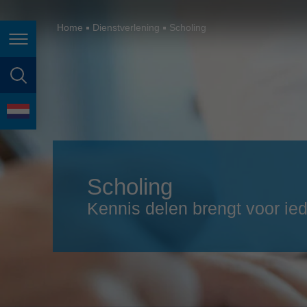
España
France
Home
Dienstverlening
Scholing
Page navigation
Great Britain
Italia
page search
India
language
Japan (日本)
Lietuva
Scholing
Magyarország
Kennis delen brengt voor ie
Malaysia
México