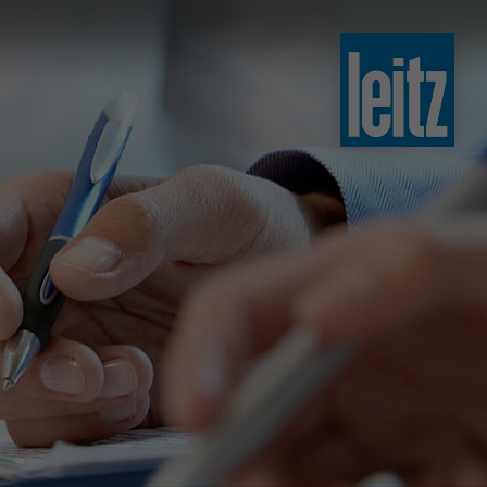
slovenski
english
english
türkçe
english
tiếng việt
中文
ไทย
yкраїнська