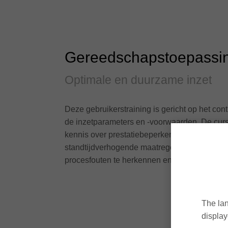
Gereedschapstoepassi
Optimale en duurzame inzet
Deze gebruikerstraining is gericht op het co
de inzetparameters en -voorwaarden. De cu
kennis over prestatiebeperkende omstandig
standtijdverhogende maatregelen en behand
procesfouten te herkennen en voorkomen.
The lan
display