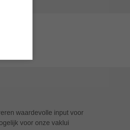
reld
eren waardevolle input voor
gelijk voor onze vaklui