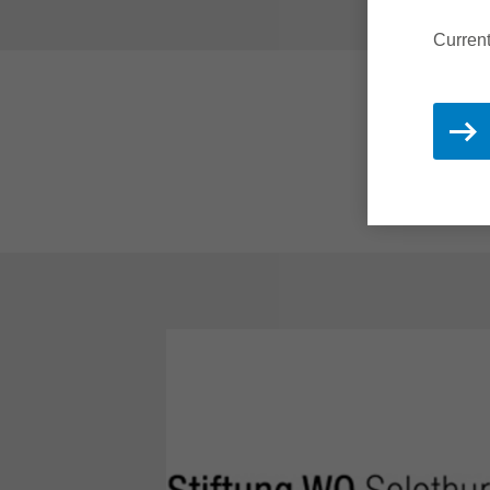
Current
Dit
en