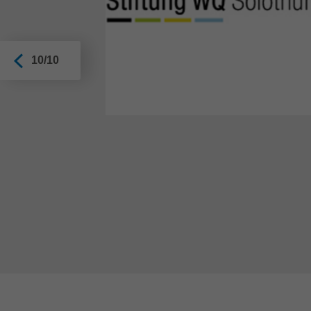
 Leitz
sing van
10/10
ijpen
werk