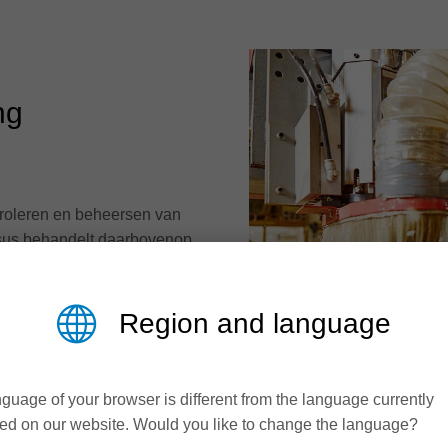
ng
ntroleren en beheersen van
rsus behandelt daarbovenop
heden en
elt vaardigheden om
Region and language
guage of your browser is different from the language currently
ed on our website. Would you like to change the language?