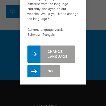
different from the language
USA
currently displayed on our
english
SITE INTERNET
website. Would you like to change
the language?
Việt Nam
tiếng việt
Current language version:
中国
Schweiz - français
中文
ประเทศไทย
CHANGE
ไทย
LANGUAGE
Restez informé(e). Inscrivez-
Україна
vous à la newsletter Leitz.
yкраїнська
NO