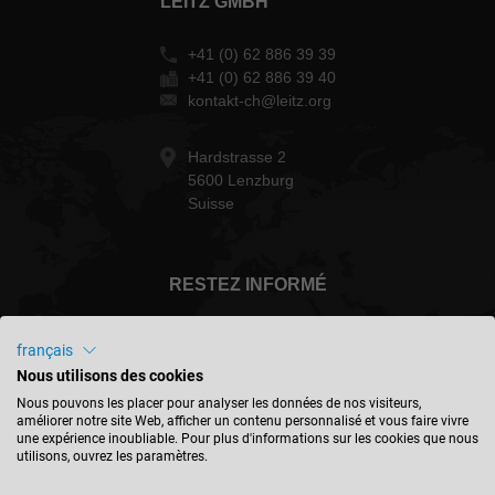
LEITZ GMBH
+41 (0) 62 886 39 39
+41 (0) 62 886 39 40
kontakt-ch@leitz.org
Hardstrasse 2
5600 Lenzburg
Suisse
RESTEZ INFORMÉ
français
Nous utilisons des cookies
Schweiz - français
Nous pouvons les placer pour analyser les données de nos visiteurs,
améliorer notre site Web, afficher un contenu personnalisé et vous faire vivre
une expérience inoubliable. Pour plus d'informations sur les cookies que nous
utilisons, ouvrez les paramètres.
TROUVER UN EMPLACEMENT