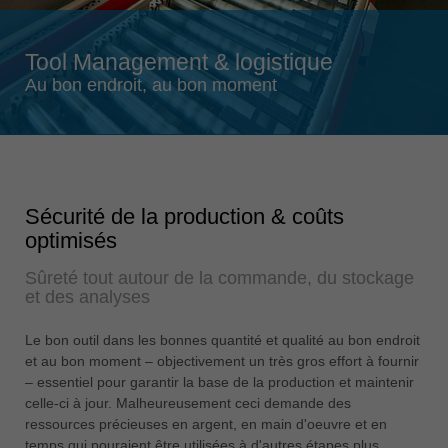
Singapore
english
Tool Management & logistique
Slovenija
Au bon endroit, au bon moment
slovenski
Suomi
english
Taiwan
Sécurité de la production & coûts
english
optimisés
Türkiye
Sûreté tout autour de la commande, du stockage
türkçe
et des analyses
USA
english
Le bon outil dans les bonnes quantité et qualité au bon endroit
et au bon moment – objectivement un très gros effort à fournir
Việt Nam
– essentiel pour garantir la base de la production et maintenir
tiếng việt
celle-ci à jour. Malheureusement ceci demande des
ressources précieuses en argent, en main d'oeuvre et en
中国
temps qui pouraient être utilisées à d'autres étapes plus