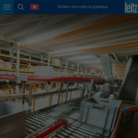
english
language
Gestion des outils & logistique
Page navigation
page search
México
español
Nederland
nederlands
Österreich
deutsch
Polska
polski
Portugal
português
România
Română
Schweiz
deutsch
français