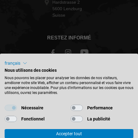
Hardstrasse 2
5600 Lenzburg
Suisse
RESTEZ INFORMÉ
français
Nous utilisons des cookies
Schweiz - français
Nous pouvons les placer pour analyser les données de nos visiteurs,
améliorer notre site Web, afficher un contenu personnalisé et vous faire vivre
une expérience inoubliable. Pour plus d'informations sur les cookies que nous
TROUVER UN EMPLACEMENT
utilisons, ouvrez les paramètres.
Nécessaire
Performance
Fonctionnel
La publicité
© 2026 Leitz GmbH & Co. KG
Accepter tout
Mentions Légales
Contact
Protection des données