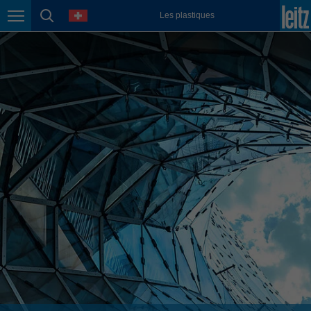
english
language
Les plastiques
Page navigation
page search
México
español
Nederland
nederlands
Österreich
deutsch
Polska
polski
Portugal
português
România
Română
Schweiz
deutsch
français