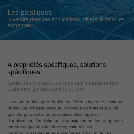
Singapore
Les plastiques
english
Diversité dans les applications, diversité dans les
Slovenija
exigences
slovenski
Suomi
english
Taiwan
A propriétés spécifiques, solutions
english
spécifiques
Türkiye
Seuls des processus et des outils parfaitement
türkçe
étalonnés garantissent le succès
USA
english
Un examen plus approfondi des différents types de plastiques
révèle une richesse presque incroyable de matériaux ainsi
Việt Nam
qu'un large éventail de possibilités d'usinages et
tiếng việt
d'applications. On distingue ici principalement les groupes de
matériaux que sont les thermoplastiques, les
中国
thermodurcissables et les élastomères. Chacun de ces