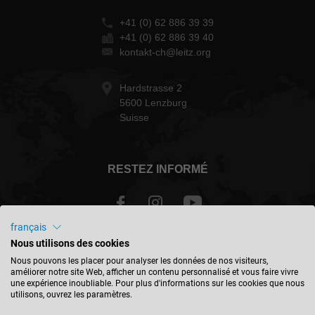
+41 (0) 62 886 39 39
+41 (0) 62 886 39 40
kontakt-ch@leitz.org
Hardstrasse 2
5600 Lenzburg
Suisse
RESTEZ INFORMÉ
français
Nous utilisons des cookies
Schweiz - français
Nous pouvons les placer pour analyser les données de nos visiteurs,
améliorer notre site Web, afficher un contenu personnalisé et vous faire vivre
une expérience inoubliable. Pour plus d'informations sur les cookies que nous
TROUVER UN EMPLACEMENT
utilisons, ouvrez les paramètres.