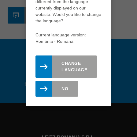
different from the language
english
currently displayed on our
website. Would you like to change
SITE-UL WEB
Việt Nam
the language?
tiếng việt
Current language version:
中国
România - Română
中文
ประเทศไทย
ไทย
CHANGE
LANGUAGE
Україна
Rămâi actualizat. Inregistreaza-
yкраїнська
te aici pentru newsletter-ul Leitz.
NO