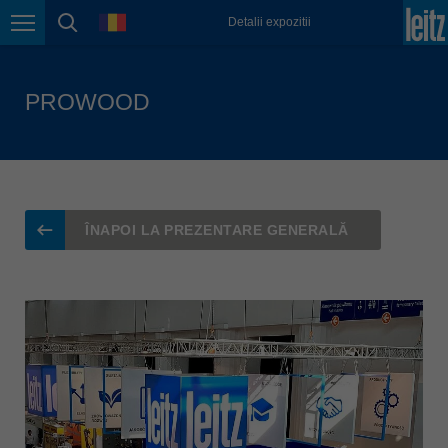
Lietuva
Limbă
Detalii expozitii
english
Navigarea în pagină
căutare în pagină
Magyarország
magyar
PROWOOD
Malaysia
english
México
español
ÎNAPOI LA PREZENTARE GENERALĂ
Nederland
nederlands
Österreich
deutsch
Polska
polski
Portugal
português