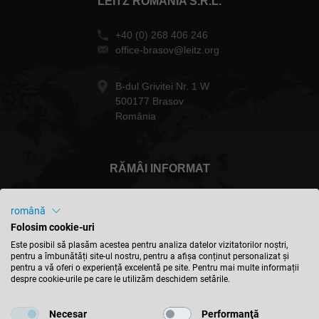
LEITZ ROMANIA S.R.L.
+40 (0) 268 406 246
office-brasov@leitz.org
B-dul Grivitei Nr. 1 W
500177 Brasov
România
RĂMÂI INFORMAT
română
Folosim cookie-uri
România - Română
Este posibil să plasăm acestea pentru analiza datelor vizitatorilor noștri,
pentru a îmbunătăți site-ul nostru, pentru a afișa conținut personalizat și
pentru a vă oferi o experiență excelentă pe site. Pentru mai multe informații
despre cookie-urile pe care le utilizăm deschidem setările.
GĂSIȚI LOCAȚIA
Necesar
Performanţă