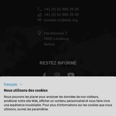
+41 (0) 62 886 39 39
+41 (0) 62 886 39 40
kontakt-ch@leitz.org
Hardstrasse 2
5600 Lenzburg
Suisse
RESTEZ INFORMÉ
français
Nous utilisons des cookies
Schweiz - français
Nous pouvons les placer pour analyser les données de nos visiteurs,
améliorer notre site Web, afficher un contenu personnalisé et vous faire vivre
une expérience inoubliable. Pour plus d'informations sur les cookies que nous
TROUVER UN EMPLACEMENT
utilisons, ouvrez les paramètres.