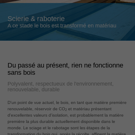
Singapore
english
Scierie & raboterie
Slovenija
A ce stade le bois est transformé en matériau
slovenski
Suomi
english
Taiwan
Du passé au présent, rien ne fonctionne
english
sans bois
Türkiye
Polyvalent, respectueux de l'environnement,
türkçe
renouvelable, durable
USA
english
D'un point de vue actuel, le bois, en tant que matière première
renouvelable, réservoir de CO
et matériau présentant
2
Việt Nam
d'excellentes valeurs d'isolation, est probablement la matière
tiếng việt
première la plus durable actuellement disponible dans le
monde. Le sciage et le rabotage sont les étapes de la
中国
transformation du bois qui, après la récolte, affinent la matière