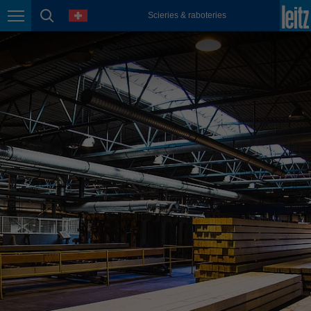
english
language
Scieries & raboteries
Page navigation
page search
México
español
Nederland
nederlands
Österreich
deutsch
Polska
polski
Portugal
português
România
Română
Schweiz
deutsch
français