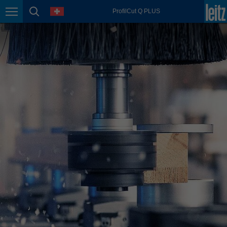
english
language
ProfilCut Q PLUS
Page navigation
page search
México
español
Nederland
nederlands
Österreich
deutsch
Polska
polski
Portugal
português
România
Română
Schweiz
deutsch
français