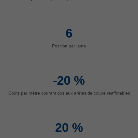
中文
ประเทศไทย
ไทย
6
Україна
yкраїнська
Position par lame
-20
%
Coûts par mètre courant dus aux arêtes de coupe réaffûtables
20
%