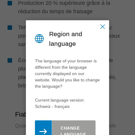
Production 20 % supérieure grâce à la
réduction du temps de fraisage
Temps de réglage plus courts grâce au
Region and
positionnement automatique des couteaux
language
sans aides au réglage
Économique grâce à la combinaison de
The language of your browser is
different from the language
plusieurs types de couteaux tels que
currently displayed on our
plaquettes réversibles, couteaux profilés,
website. Would you like to change
brises-arêtes, araseurs, etc.
the language?
Current language version:
Schweiz - français
Fiabilité
Qualité constante et convivialité maximale
CHANGE
LANGUAGE