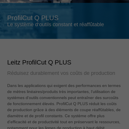
Singapore
english
ProfilCut Q PLUS
Slovenija
Le système d‘outils constant et réaffûtable
slovenski
Suomi
english
Taiwan
Leitz ProfilCut Q PLUS
english
Réduisez durablement vos coûts de production
Türkiye
türkçe
Dans les applications qui exigent des performances en termes
USA
de mètres linéaires/produits très importantes, l‘utilisation de
english
systèmes d‘outils conventionnels peut entraîner des surcoûts
de fonctionnement élevés. ProfilCut Q PLUS réduit les coûts
Việt Nam
de production grâce à des éléments de coupe réaffûtables, de
tiếng việt
diamètre et de profil constants. Ce système offre plus
d‘efficacité et de productivité tout en préservant le ressources,
中国
notamment pour les lignes de production à haut débit.