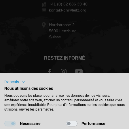
+41 (0) 62 886 39 40
kontakt-ch@leitz.org
Hardstrasse 2
5600 Lenzburg
Suisse
RESTEZ INFORMÉ
français
Nous utilisons des cookies
Schweiz - français
Nous pouvons les placer pour analyser les données de nos visiteurs,
améliorer notre site Web, afficher un contenu personnalisé et vous faire vivre
une expérience inoubliable. Pour plus d'informations sur les cookies que nous
TROUVER UN EMPLACEMENT
utilisons, ouvrez les paramètres.
Nécessaire
Performance