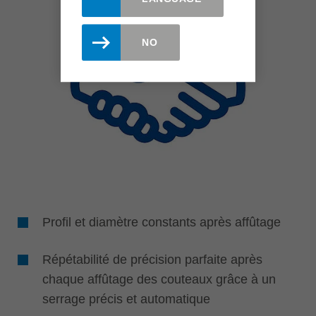
NO
Profil et diamètre constants après affûtage
Répétabilité de précision parfaite après
chaque affûtage des couteaux grâce à un
serrage précis et automatique