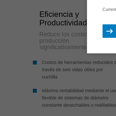
Curren
Eficiencia y
Productividad
Reduce los costos de
producción
significativamente
Costos de herramientas reducidos 
través de seis vidas útiles por
cuchilla
Máxima rentabilidad mediante el us
flexible de sistemas de diámetro
constante desechables o reafilables