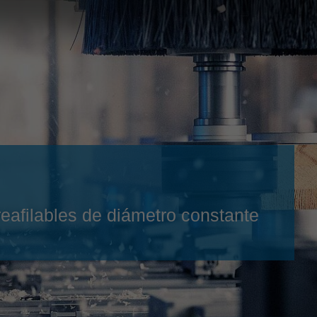
Slovenija
español
Suomi
français
Taiwan
english
Türkiye
italiano
USA
english
Việt Nam
日本語
中国
english
ประเทศไทย
magyar
eafilables de diámetro constante
Україна
english
español