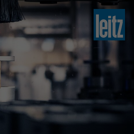
slovenski
english
english
türkçe
english
tiếng việt
中文
ไทย
yкраїнська