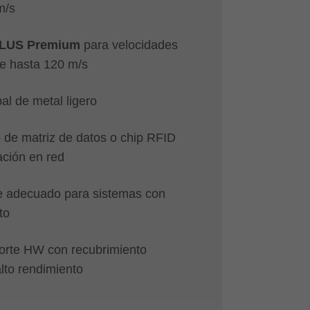
m/s
 PLUS Premium
para velocidades
de hasta 120 m/s
al de metal ligero
o de matriz de datos o chip RFID
ción en red
e adecuado para sistemas con
to
corte HW con recubrimiento
lto rendimiento