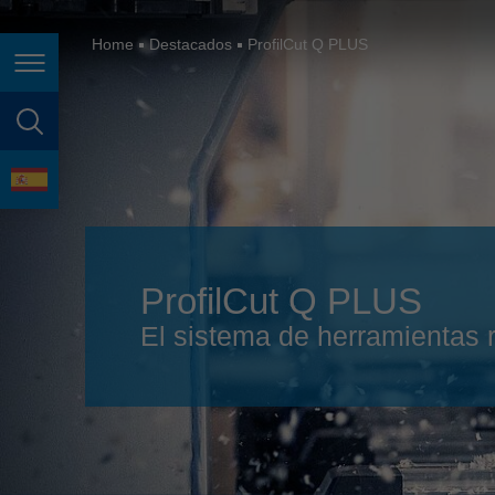
España
France
Home
Destacados
ProfilCut Q PLUS
Page navigation
Great Britain
Italia
page search
India
language
Japan (日本)
Lietuva
ProfilCut Q PLUS
Magyarország
El sistema de herramientas r
Malaysia
México