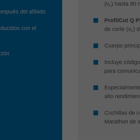
(v
) hasta 90 
c
después del afilado
ProfilCut Q
ducidos con el
de corte (v
) 
c
Cuerpo princip
ción
Incluye códig
para comunica
Especialment
alto rendimien
Cuchillas de 
Marathon de a