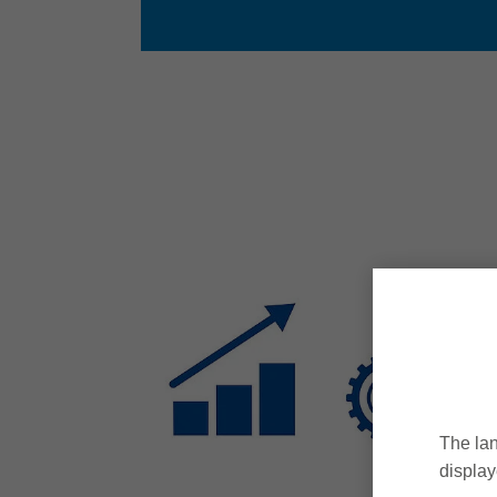
The lan
display