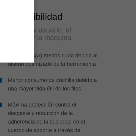
Sostenibilidad
Protege al usuario, el
material y la máquina
Hasta 8 dB(A) menos ruido debido al
diseño optimizado de la herramienta
Menor consumo de cuchilla debido a
una mayor vida útil de los filos
Máxima protección contra el
desgaste y reducción de la
adherencia de la suciedad en el
cuerpo de soporte a través del