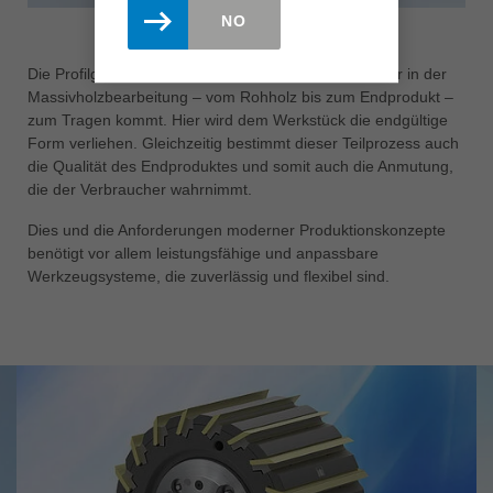
NO
Die Profilgebung ist der finale Bearbeitungsschritt, der in der
Massivholzbearbeitung – vom Rohholz bis zum Endprodukt –
zum Tragen kommt. Hier wird dem Werkstück die endgültige
Form verliehen. Gleichzeitig bestimmt dieser Teilprozess auch
die Qualität des Endproduktes und somit auch die Anmutung,
die der Verbraucher wahrnimmt.
Dies und die Anforderungen moderner Produktionskonzepte
benötigt vor allem leistungsfähige und anpassbare
Werkzeugsysteme, die zuverlässig und flexibel sind.