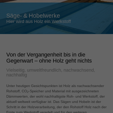
Singapore
english
Säge- & Hobelwerke
Slovenija
Hier wird aus Holz ein Werkstoff
slovenski
Suomi
english
Taiwan
Von der Vergangenheit bis in die
english
Gegenwart – ohne Holz geht nichts
Türkiye
Vielseitig, umweltfreundlich, nachwachsend,
türkçe
nachhaltig
USA
english
Unter heutigen Gesichtspunkten ist Holz als nachwachsender
Rohstoff, CO
-Speicher und Material mit ausgezeichneten
2
Việt Nam
Dämmwerten, der wohl nachhaltigste Roh- und Werkstoff, der
tiếng việt
aktuell weltweit verfügbar ist. Das Sägen und Hobeln ist der
Schritt in der Holzverarbeitung, der den Rohstoff Holz nach der
中国
Ernte zum Werkstoff veredelt und für den weiteren