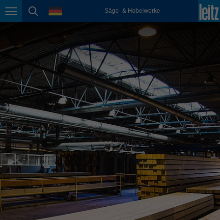
english
Sprache
Säge- & Hobelwerke
Seitennavigation
Seitensuche
México
español
Nederland
nederlands
Österreich
deutsch
Polska
polski
Portugal
português
România
Română
Schweiz
deutsch
français