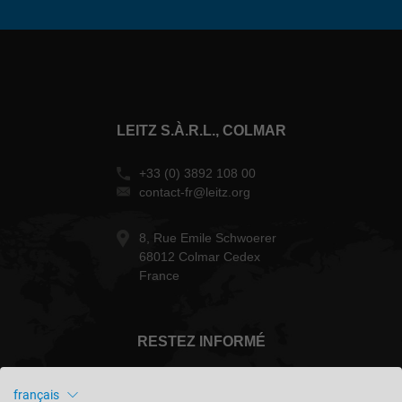
LEITZ S.À.R.L., COLMAR
+33 (0) 3892 108 00
contact-fr@leitz.org
8, Rue Emile Schwoerer
68012 Colmar Cedex
France
RESTEZ INFORMÉ
français