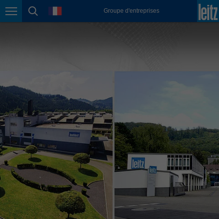
english
language
Groupe d'entreprises
Page navigation
page search
México
español
Nederland
nederlands
Österreich
deutsch
Polska
polski
Portugal
português
România
Română
Schweiz
deutsch
français