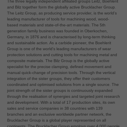
The three legally independent affiliated groups Leitz, Boehlerit
中文
and Bilz together form the globally active Brucklacher Group.
ประเทศไทย
The Leitz Group, as producing service provider, is the world’s
ไทย
leading manufacturer of tools for machining wood, wood-
based materials and state-of-the-art materials. The 5th
Україна
generation family business was founded in Oberkochen,
yкраїнська
Germany, in 1876 and is characterised by long-term thinking
and sustainable action. As a carbide pioneer, the Boehlerit
Group is one of the world's leading manufacturers of wear
protection solutions and cutting tools for machining metal and
composite materials. The Bilz Group is the globally active
specialist for the precise clamping, defined movement and
manual quick-change of precision tools. Through the vertical
integration of the sister groups, they offer their customers
coordinated and optimised solutions from a single source. The
joint strength of the sister groups is continuously expanded
through the realisation of synergies and targeted joint research
and development. With a total of 17 production sites, its own
sales and service companies in 38 countries with 139
branches and an exclusive worldwide partner network, the
Brucklacher Group is a global player represented on all
continents. The Brucklacher Group employs over 4,000 people