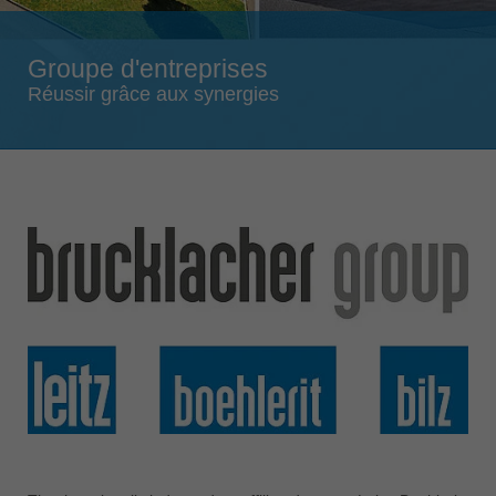
Singapore
english
Groupe d'entreprises
Slovenija
Réussir grâce aux synergies
slovenski
Suomi
english
Taiwan
english
Türkiye
türkçe
USA
english
Việt Nam
tiếng việt
中国