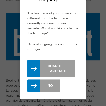
The language of your browser is
different from the language
currently displayed on our
website. Would you like to change
the language?
Current language version: France
- français
CHANGE
LANGUAGE
Boehlerit est présent dans le monde entier avec trois de ses
propres sites de production et de nombreux points de vente.
NO
Le siège social est Boehlerit GmbH & Co.KG, basé dans la
région industrielle autrichienne de Kapfenberg. En tant que
pionnier du carbure, la métallurgie et la mise en forme du
carbure et de son revêtement constituent une compétence