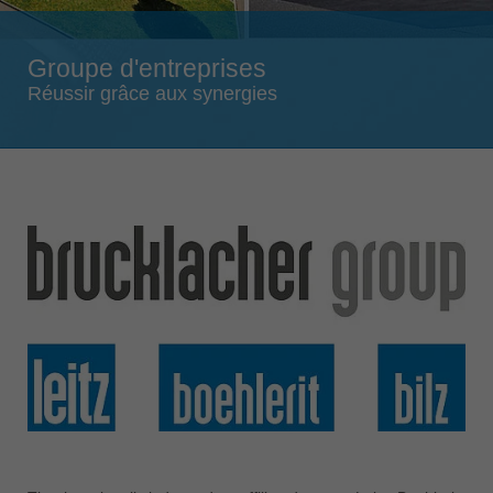
Singapore
english
Groupe d'entreprises
Slovenija
Réussir grâce aux synergies
slovenski
Suomi
english
Taiwan
english
Türkiye
türkçe
USA
english
Việt Nam
tiếng việt
中国