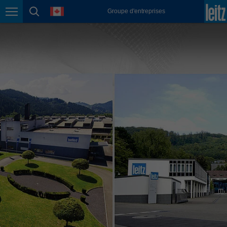
english
language
Groupe d'entreprises
Page navigation
page search
México
español
Nederland
nederlands
Österreich
deutsch
Polska
polski
Portugal
português
România
Română
Schweiz
deutsch
français