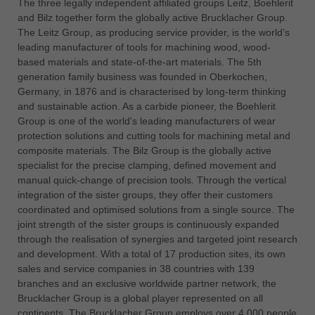
The three legally independent affiliated groups Leitz, Boehlerit
中文
and Bilz together form the globally active Brucklacher Group.
ประเทศไทย
The Leitz Group, as producing service provider, is the world’s
ไทย
leading manufacturer of tools for machining wood, wood-
based materials and state-of-the-art materials. The 5th
Україна
generation family business was founded in Oberkochen,
yкраїнська
Germany, in 1876 and is characterised by long-term thinking
and sustainable action. As a carbide pioneer, the Boehlerit
Group is one of the world's leading manufacturers of wear
protection solutions and cutting tools for machining metal and
composite materials. The Bilz Group is the globally active
specialist for the precise clamping, defined movement and
manual quick-change of precision tools. Through the vertical
integration of the sister groups, they offer their customers
coordinated and optimised solutions from a single source. The
joint strength of the sister groups is continuously expanded
through the realisation of synergies and targeted joint research
and development. With a total of 17 production sites, its own
sales and service companies in 38 countries with 139
branches and an exclusive worldwide partner network, the
Brucklacher Group is a global player represented on all
continents. The Brucklacher Group employs over 4,000 people