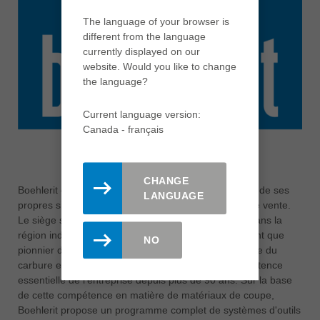
The language of your browser is
different from the language
currently displayed on our
website. Would you like to change
the language?
Current language version:
Canada - français
CHANGE
Boehlerit est présent dans le monde entier avec trois de ses
LANGUAGE
propres sites de production et de nombreux points de vente.
Le siège social est Boehlerit GmbH & Co.KG, basé dans la
région industrielle autrichienne de Kapfenberg. En tant que
NO
pionnier du carbure, la métallurgie et la mise en forme du
carbure et de son revêtement constituent une compétence
essentielle de l'entreprise depuis plus de 90 ans. Sur la base
de cette compétence en matière de matériaux de coupe,
Boehlerit propose un programme complet de systèmes d'outils