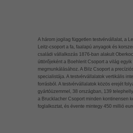
A három jogilag független testvérvállalat, a Le
Leitz-csoport a fa, faalapú anyagok és kors
családi vállalkozás 1876-ban alakult Oberk
úttörőjeként a Boehlerit Csoport a világ eg
megmunkálásához. A Bilz Csoport a precíziós
specialistája. A testvérvállalatok vertikális
forrásból. A testvérvállalatok közös erejét f
gyártóüzemmel, 38 országban, 139 telephellyel
a Brucklacher Csoport minden kontinensen kép
foglalkoztat, és évente mintegy 450 millió euró