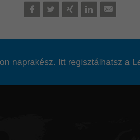
MAIL
FACEBOOK
TWITTER
XING
LINKEDIN
n naprakész. Itt regisztálhatsz a Lei