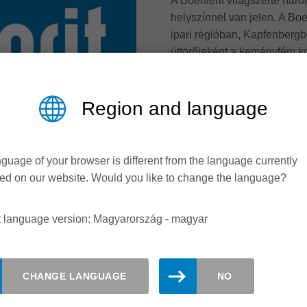
A Boehlerit világszerte hár
helyszínnel van jelen. A B
ipari régióban, Kapfenbergb
úttörőjeként a keményfém k
mint 90 éve a vállalat fő pr
alapozva a Boehlerit szerszá
anyagok vagy fa, standard 
Region and language
feladataihoz.
A szerszámtervezésben szer
guage of your browser is different from the language currently
megmunkálható anyagok spec
ed on our website. Would you like to change the language?
kínál a kifinomult alkatrés
a. Szerszámgyártók számára rendszer- és fejlesztési partnere
ási igényeihez.
t language version: Magyarország - magyar
lefedi a legkülönfélébb és gyakran ügyfélspecifikus követelmén
gázipar, a formázóipar és még sok más.
CHANGE LANGUAGE
NO