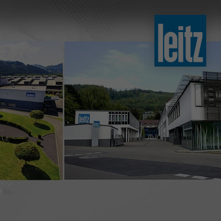
slovenski
english
english
türkçe
english
tiếng việt
中文
ไทย
yкраїнська