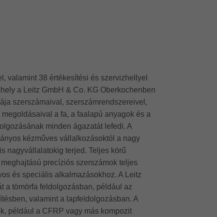
el, valamint 38 értékesítési és szervizhellyel
zékhely a Leitz GmbH & Co. KG Oberkochenben
ttája szerszámaival, szerszámrendszereivel,
is megoldásaival a fa, a faalapú anyagok és a
lgozásának minden ágazatát lefedi. A
ányos kézműves vállalkozásoktól a nagy
lis nagyvállalatokig terjed. Teljes körű
i meghajtású precíziós szerszámok teljes
yos és speciális alkalmazásokhoz. A Leitz
t a tömörfa feldolgozásban, például az
ítésben, valamint a lapfeldolgozásban. A
gok, például a CFRP vagy más kompozit