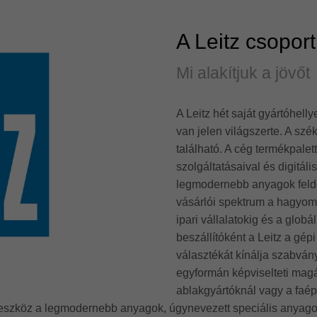
A Leitz csoport
Mi alakítjuk a jövőt
A Leitz hét saját gyártóhelly
van jelen világszerte. A s
található. A cég termékpale
szolgáltatásaival és digitál
legmodernebb anyagok feldo
vásárlói spektrum a hagyom
ipari vállalatokig és a globá
beszállítóként a Leitz a gép
választékát kínálja szabván
egyformán képviselteti magá
ablakgyártóknál vagy a faép
or eszköz a legmodernebb anyagok, úgynevezett speciális anya