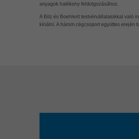
anyagok hatékony feldolgozásához.
A Bilz és Boehlerit testvérvállalatokkal val
kínálni. A három cégcsoport együttes erején 