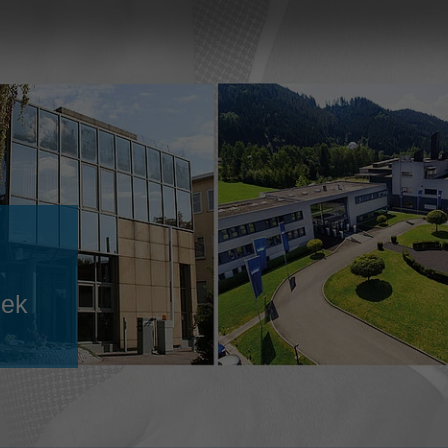
Slovenija
español
Suomi
français
Taiwan
english
Türkiye
italiano
USA
english
Việt Nam
日本語
中国
english
ประเทศไทย
magyar
nek
Україна
english
español