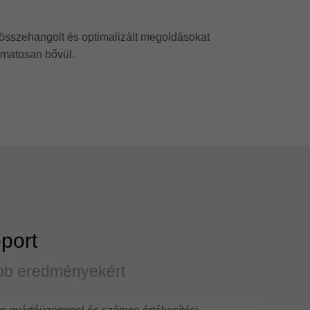
d összehangolt és optimalizált megoldásokat
yamatosan bővül.
oport
bb eredményekért