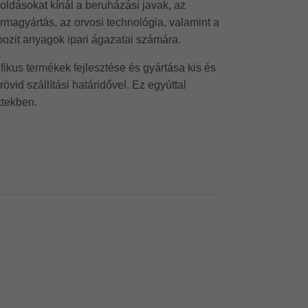
goldásokat kínál a beruházási javak, az
rmagyártás, az orvosi technológia, valamint a
ozit anyagok ipari ágazatai számára.
fikus termékek fejlesztése és gyártása kis és
övid szállítási határidővel. Ez egyúttal
ktekben.