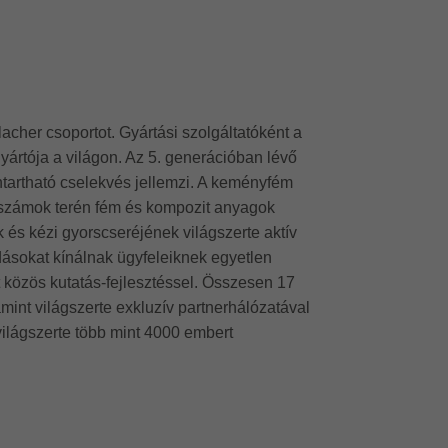
klacher csoportot. Gyártási szolgáltatóként a
rtója a világon. Az 5. generációban lévő
tartható cselekvés jellemzi. A keményfém
erszámok terén fém és kompozit anyagok
s kézi gyorscseréjének világszerte aktív
ldásokat kínálnak ügyfeleiknek egyetlen
tt közös kutatás-fejlesztéssel. Összesen 17
amint világszerte exkluzív partnerhálózatával
világszerte több mint 4000 embert