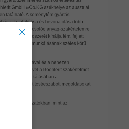
om gyártóüzemmel és számos értékesítési
oehlerit GmbH &Co.KG székhelye az ausztriai
en található. A keményfém gyártás
ohászata, alakítása és bevonatolása több
ofilja. Erre a forgácsolóélanyag-szakértelemre
mok átfogó rendszerét kínálja fém, fejlett
és speciális megmunkálásának széles körű
zett tapasztalatával és a nehezen
iális ismeretével a Boehlerit szakértelmet
zek teljes megmunkálásában a
ként a Boehlerit testreszabott megoldásokat
yeket olyan ágazatokban, mint az