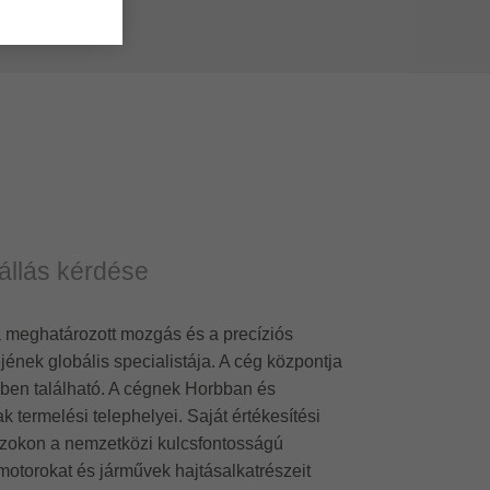
állás kérdése
 a meghatározott mozgás és a precíziós
ének globális specialistája. A cég központja
ernben található. A cégnek Horbban és
 termelési telephelyei. Saját értékesítési
azokon a nemzetközi kulcsfontosságú
otorokat és járművek hajtásalkatrészeit