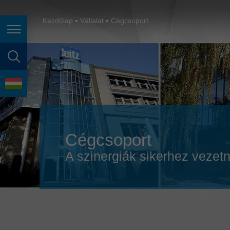
España
France
Kezdőlap
Vállalat
Cégcsoport
Oldalnavigáció
Great Britain
Italia
oldal keresése
India
nyelv
Japan (日本)
Lietuva
Cégcsoport
Magyarország
A szinergiák sikerhez vezet
Malaysia
México