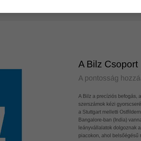
A Bilz Csoport
A pontosság hozzá
A Bilz a precíziós befogás,
szerszámok kézi gyorscseréj
a Stuttgart melletti Ostfild
Bangalore-ban (India) vannak
leányvállalatok dolgoznak 
piacokon, ahol belsőégésű m