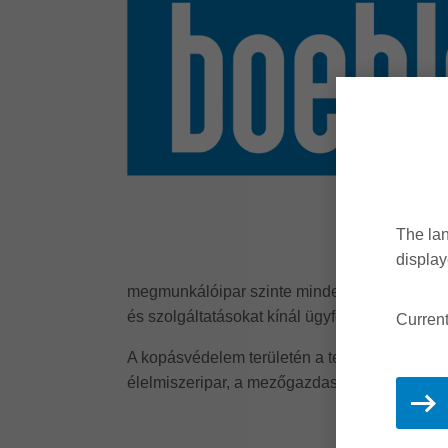
The lan
display
megmunkálóipar szinte minden ágazata számár
és szolgáltatásokat kínál ügyfelei megmunkál
Curren
A kopásvédelem területén a termékválaszték 
élelmiszeripar, a mezőgazdaság, az olaj- és 