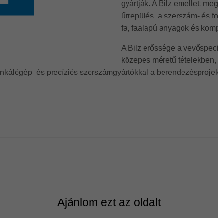
gyártják. A Bilz emellett me
űrrepülés, a szerszám- és fo
fa, faalapú anyagok és komp
A Bilz erőssége a vevőspeci
közepes méretű tételekben, r
unkálógép- és precíziós szerszámgyártókkal a berendezésproje
Ajánlom ezt az oldalt