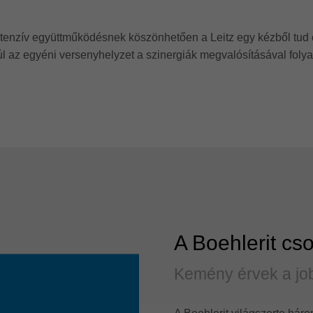
ó intenzív együttműködésnek köszönhetően a Leitz egy kézből tu
túl az egyéni versenyhelyzet a szinergiák megvalósításával fol
A Boehlerit cs
Kemény érvek a jo