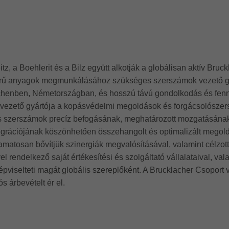
itz, a Boehlerit és a Bilz együtt alkotják a globálisan aktív Bruc
zerű anyagok megmunkálásához szükséges szerszámok vezető gyá
ochenben, Németországban, és hosszú távú gondolkodás és fenn
yik vezető gyártója a kopásvédelmi megoldások és forgácsolósz
 szerszámok precíz befogásának, meghatározott mozgatásának é
 integrációjának köszönhetően összehangolt és optimalizált mego
olyamatosan bővítjük szinergiák megvalósításával, valamint célzo
 rendelkező saját értékesítési és szolgáltató vállalataival, val
viselteti magát globális szereplőként. A Brucklacher Csoport 
s árbevételt ér el.