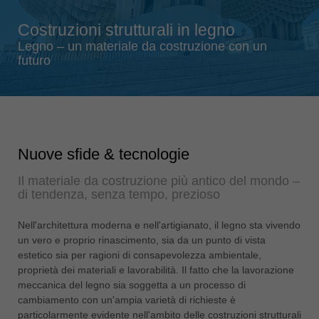
Singapore
english
Costruzioni strutturali in legno
Slovenija
Legno – un materiale da costruzione con un
futuro
slovenski
Suomi
english
Taiwan
english
Nuove sfide & tecnologie
Türkiye
Il materiale da costruzione più antico del mondo –
türkçe
di tendenza, senza tempo, prezioso
USA
Nell'architettura moderna e nell'artigianato, il legno sta vivendo
english
un vero e proprio rinascimento, sia da un punto di vista
Việt Nam
estetico sia per ragioni di consapevolezza ambientale,
proprietà dei materiali e lavorabilità. Il fatto che la lavorazione
tiếng việt
meccanica del legno sia soggetta a un processo di
中国
cambiamento con un'ampia varietà di richieste è
中文
particolarmente evidente nell'ambito delle costruzioni strutturali