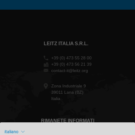
LEITZ ITALIA S.R.L.
+39 (0) 473 55 28 00
+39 (0) 473 56 21 39
contact-it@leitz.org
Zona Industriale 9
39011 Lana (BZ)
Italia
RIMANETE INFORMATI
italiano