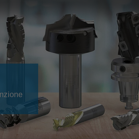
Slovenija
español
Suomi
français
Taiwan
english
Türkiye
italiano
USA
english
Việt Nam
日本語
中国
english
ประเทศไทย
magyar
funzione
Україна
english
español