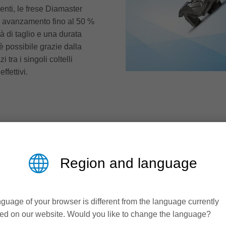
ienti, le frese Diamaster
 avanzamento fino al 50 %
 di taglio e una durata
 possibile grazie dalla
 tra i singoli coltelli
ffettivi.
Region and language
guage of your browser is different from the language currently
ed on our website. Would you like to change the language?