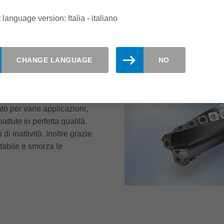
 language version: Italia - italiano
CHANGE LANGUAGE
NO
 con un'unica
to per varie applicazioni,
attute in perfetta qualità.
i inattività. Inoltre grazie
tabile e smorza le