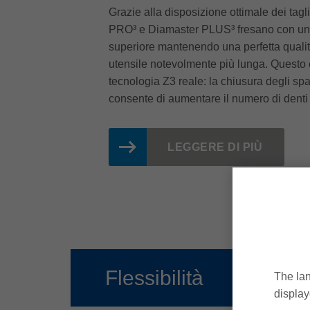
Grazie alla disposizione ottimale dei tagl
PRO³ e Diamaster PLUS³ fresano con un
superiore mantenendo una perfetta qualità
utensile notevolmente più lunga. Questo è
tecnologia Z3 reale: la chiusura degli spazi
consente di aumentare il numero di denti e
LEGGERE DI PIÙ
Flessibilità
The lan
display