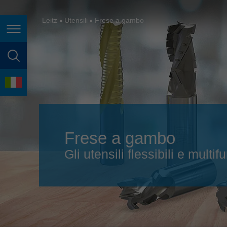
España
France
Leitz
Utensili
Frese a gambo
Navigazione della pagina
Great Britain
Italia
ricerca della pagina
India
lingua
Japan (日本)
Lietuva
Frese a gambo
Magyarország
Gli utensili flessibili e multi
Malaysia
México