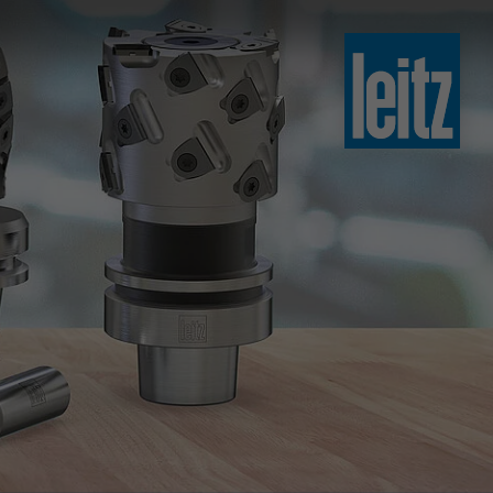
slovenski
english
english
türkçe
english
tiếng việt
中文
ไทย
yкраїнська