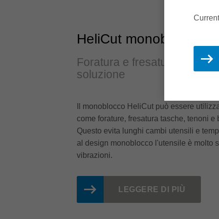
Current
HeliCut monoblocco
Foratura e fresatura stabile
soluzione
Il monoblocco HeliCut può essere utilizza
come forature, fresatura tasche, tenoni e b
Questo evita lunghi cambi utensili e tempi d
al design monoblocco l'utensile è molto s
vibrazioni.
LEGGERE DI PIÙ